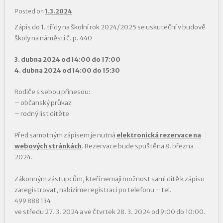
Posted on
1.3.2024
Zápis do 1. třídy na školní rok 2024/2025 se uskuteční v budově
školy na náměstí č. p. 440
3. dubna 2024 od 14:00 do 17:00
4. dubna 2024 od 14:00 do 15:30
Rodiče s sebou přinesou:
– občanský průkaz
– rodný list dítěte
Před samotným zápisem je nutná
elektronická rezervace na
webových stránkách
. Rezervace bude spuštěna 8. března
2024.
Zákonným zástupcům, kteří nemají možnost sami dítě k zápisu
zaregistrovat, nabízíme registraci po telefonu – tel.
499 888 134
ve středu 27. 3. 2024 a ve čtvrtek 28. 3. 2024 od 9:00 do 10:00.