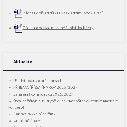
Žádost o přijetí dítěte k základnímu vzdělávání
Žádost o odklad povinné školní docházky
Aktuality
Úřední hodiny o prázdninách
PŘIJÍMACÍ ŘÍZENÍ NA ROK 2026/2027
Zahájení školního roku 2026/2027
Úspěch žákyň ZUŠ Rtyně v Podkrkonoší na okresním klavírním
koncertě
Červen ve školní družině
Atletické finále