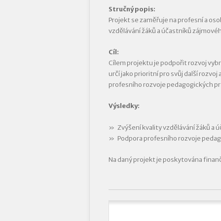
Stručný popis:
Projekt se zaměřuje na profesní a os
vzdělávání žáků a účastníků zájmovéh
Cíl:
Cílem projektu je podpořit rozvoj vybr
určí jako prioritní pro svůj další rozv
profesního rozvoje pedagogických pra
Výsledky:
Zvýšení kvality vzdělávání žáků a 
Podpora profesního rozvoje peda
Na daný projekt je poskytována finan