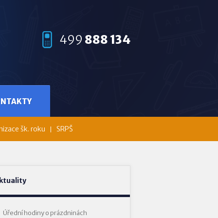
499
888 134
ONTAKTY
izace šk. roku
SRPŠ
ktuality
Úřední hodiny o prázdninách