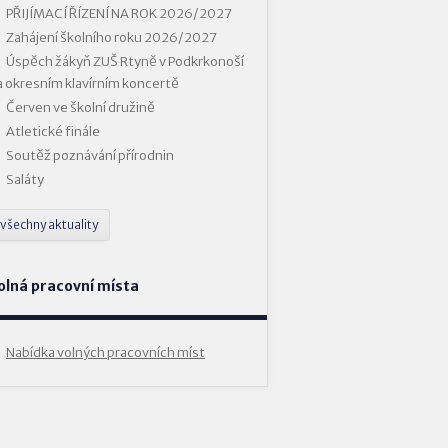
PŘIJÍMACÍ ŘÍZENÍ NA ROK 2026/2027
Zahájení školního roku 2026/2027
Úspěch žákyň ZUŠ Rtyně v Podkrkonoší
a okresním klavírním koncertě
Červen ve školní družině
Atletické finále
Soutěž poznávání přírodnin
Saláty
všechny aktuality
olná pracovní místa
Nabídka volných pracovních míst