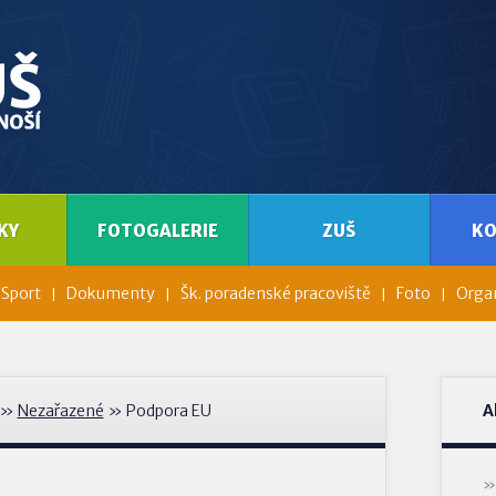
KY
FOTOGALERIE
ZUŠ
K
Sport
Dokumenty
Šk. poradenské pracoviště
Foto
Organ
»
Nezařazené
» Podpora EU
A