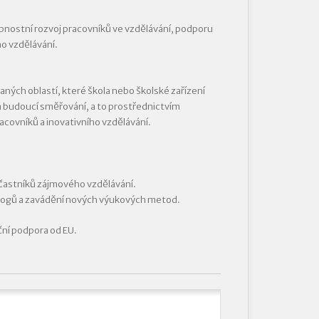
obnostní rozvoj pracovníků ve vzdělávání, podporu
o vzdělávání.
aných oblastí, které škola nebo školské zařízení
oj a budoucí směřování, a to prostřednictvím
covníků a inovativního vzdělávání.
účastníků zájmového vzdělávání.
gogů a zavádění nových výukových metod.
ční podpora od EU.