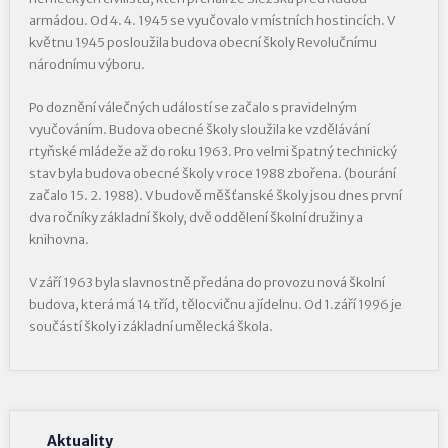
armádou. Od 4. 4. 1945 se vyučovalo v místních hostincích. V
květnu 1945 posloužila budova obecní školy Revolučnímu
národnímu výboru.
Po doznění válečných událostí se začalo s pravidelným
vyučováním. Budova obecné školy sloužila ke vzdělávání
rtyňské mládeže až do roku 1963. Pro velmi špatný technický
stav byla budova obecné školy v roce 1988 zbořena. (bourání
začalo 15. 2. 1988). V budově měšťanské školy jsou dnes první
dva ročníky základní školy, dvě oddělení školní družiny a
knihovna.
V září 1963 byla slavnostně předána do provozu nová školní
budova, která má 14 tříd, tělocvičnu a jídelnu. Od 1.září 1996 je
součástí školy i základní umělecká škola.
Aktuality