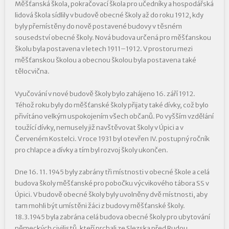
Měšťanská škola, pokračovací škola pro učedníky a hospodářská
lidová škola sídlily v budově obecné školy až do roku 1912, kdy
byly přemístěny do nově postavené budovy v těsném
sousedství obecné školy. Nová budova určená pro měšťanskou
školu byla postavena v letech 1911–1912. V prostoru mezi
měšťanskou školou a obecnou školou byla postavena také
tělocvična.
Vyučování v nové budově školy bylo zahájeno 16. září 1912.
Téhož roku byly do měšťanské školy přijaty také dívky, což bylo
přivítáno velkým uspokojením všech občanů. Po vyšším vzdělání
toužící dívky, nemusely již navštěvovat školy v Úpici a v
Červeném Kostelci. V roce 1931 byl otevřen IV. postupný ročník
pro chlapce a dívky a tím byl rozvoj školy ukončen.
Dne 16. 11. 1945 byly zabrány tři místnosti v obecné škole a celá
budova školy měšťanské pro pobočku výcvikového tábora SS v
Úpici. V budově obecné školy byly uvolněny dvě místnosti, aby
tam mohli být umístěni žáci z budovy měšťanské školy.
18.3.1945 byla zabrána celá budova obecné školy pro ubytování
německých civilistů, kteří prchali ze Slezska před Rudou