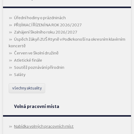
Úřední hodiny o prázdninách
PŘIJÍMACÍ ŘÍZENÍ NA ROK 2026/2027
Zahájení školního roku 2026/2027
Úspěch žákyň ZUŠ Rtyně v Podkrkonoší na okresním klavírním
koncertě
Červen ve školní družině
Atletické finále
Soutěž poznávání přírodnin
Saláty
všechny aktuality
Volná pracovní místa
Nabídka volných pracovních míst