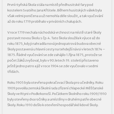
První rtyňská škola stála na místě předhusitské fary pod
kostelem Svatého Jana Křtitele. Během husitských válek byla
však velmi poničena a už nemohla déle sloužit, a tak vyučování
až do roku 1719 probíhalo v privátních chalupách.
V roce 1719 nechala náchodská vrchnost na místě staré školy
postavit novou školu s čp.4. Tato škola sloužila k výuce až do
roku 1875, kdy ji nahradila nová jednopatrová budova obecné
školy postavená u hlavní cesty na tehdejší návsi v letech 1874 –
1875. Řádné vyučování se zde zahájilo 1.října 1875, protože se
počet žáků zvyšoval, bylo v 90.letech 19. století přistaveno
ještě jedno patro a již v roce 1904 se zde vyučovalo v sedmi
třídách.
Roku 1905 byla otevřena pokračovací škola pro učedníky. Roku
1909 povolila zemská školní rada zřízení chlapecké Měšťanské
školy ve Rtyni v Podkrkonoší. Počátkem školního roku 1909/1910
byly otevřeny dva ročníky a umístěny v druhém patře obecné
školy. Roku 1910 došlo k otevření hospodářské lidové školy.