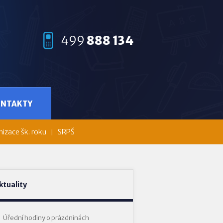
499
888 134
ONTAKTY
izace šk. roku
SRPŠ
ktuality
Úřední hodiny o prázdninách