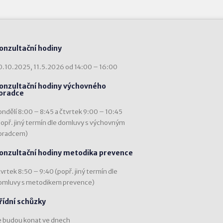
onzultační hodiny
0.10.2025, 11.5.2026 od 14:00 – 16:00
onzultační hodiny výchovného
oradce
ondělí 8:00 – 8:45 a čtvrtek 9:00 – 10:45
popř. jiný termín dle domluvy s výchovným
oradcem)
onzultační hodiny metodika prevence
vrtek 8:50 – 9:40 (popř. jiný termín dle
omluvy s metodikem prevence)
řídní schůzky
e budou konat ve dnech