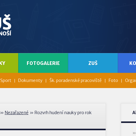
KY
FOTOGALERIE
ZUŠ
K
Sport
Dokumenty
Šk. poradenské pracoviště
Foto
Organ
»
Nezařazené
» Rozvrh hudení nauky pro rok
A