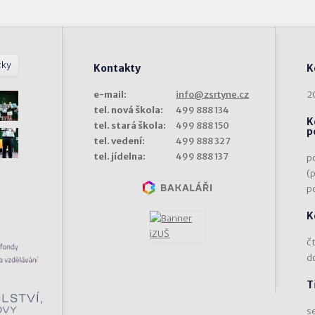
tky
Kontakty
K
e-mail:
info@zsrtyne.cz
2
tel. nová škola:
499 888 134
K
tel. stará škola:
499 888 150
p
tel. vedení:
499 888 327
tel. jídelna:
499 888 137
p
(
p
K
čt
d
T
s