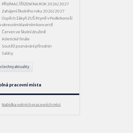
PŘIJÍMACÍ ŘÍZENÍ NA ROK 2026/2027
Zahájení školního roku 2026/2027
Úspěch žákyň ZUŠ Rtyně v Podkrkonoší
a okresním klavírním koncertě
Červen ve školní družině
Atletické finále
Soutěž poznávání přírodnin
Saláty
všechny aktuality
olná pracovní místa
Nabídka volných pracovních míst