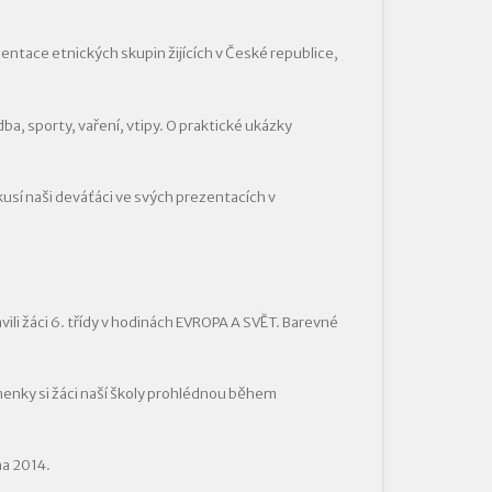
tace etnických skupin žijících v České republice,
dba, sporty, vaření, vtipy. O praktické ukázky
usí naši deváťáci ve svých prezentacích v
li žáci 6. třídy v hodinách EVROPA A SVĚT. Barevné
anenky si žáci naší školy prohlédnou během
na 2014.