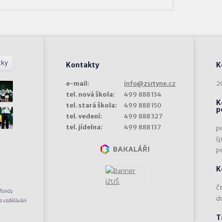
tky
Kontakty
K
e-mail:
info@zsrtyne.cz
2
tel. nová škola:
499 888 134
K
tel. stará škola:
499 888 150
p
tel. vedení:
499 888 327
tel. jídelna:
499 888 137
p
(
p
K
čt
d
T