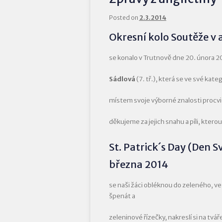
Posted on
2.3.2014
Okresní kolo Soutěže v 
se konalo v Trutnově dne 20. února 2
Sádlová
(7. tř.), která se ve své katego
místem svoje výborné znalosti procvi
děkujeme za jejich snahu a píli, kter
St. Patrick´s Day (Den S
března 2014
se naši žáci obléknou do zeleného, ve
špenát a
zeleninové řízečky, nakreslí si na tv