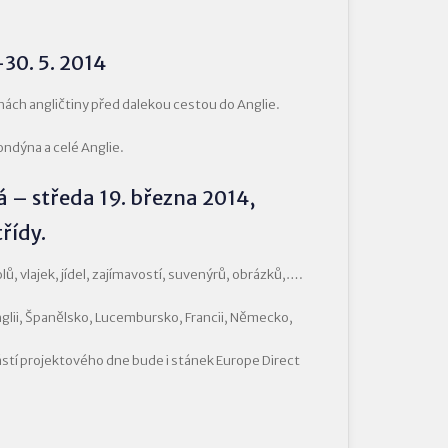
30. 5. 2014
inách angličtiny před dalekou cestou do Anglie.
ondýna a celé Anglie.
á – středa 19. března 2014,
řídy.
ů, vlajek, jídel, zajímavostí, suvenýrů, obrázků,….
nglii, Španělsko, Lucembursko, Francii, Německo,
částí projektového dne bude i stánek Europe Direct