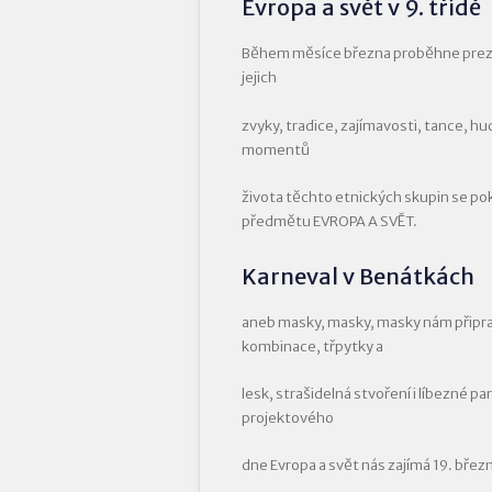
Evropa a svět v 9. třídě
Během měsíce března proběhne prezen
jejich
zvyky, tradice, zajímavosti, tance, hu
momentů
života těchto etnických skupin se pok
předmětu EVROPA A SVĚT.
Karneval v Benátkách
aneb masky, masky, masky nám připravi
kombinace, třpytky a
lesk, strašidelná stvoření i líbezné p
projektového
dne Evropa a svět nás zajímá 19. břez