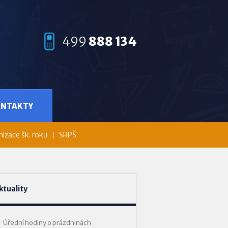
499
888 134
ONTAKTY
izace šk. roku
SRPŠ
ktuality
Úřední hodiny o prázdninách