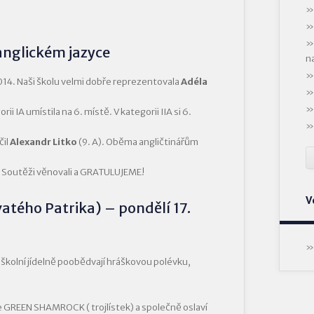
anglickém jazyce
n
014. Naši školu velmi dobře reprezentovala
Adéla
rii IA umístila na 6. místě. V kategorii IIA si 6.
čil
Alexandr Litko
(9. A). Oběma angličtinářům
ou Soutěži věnovali a GRATULUJEME!
V
vatého Patrika) – pondělí 17.
 školní jídelně poobědvají hráškovou polévku,
áře GREEN SHAMROCK ( trojlístek) a společně oslaví