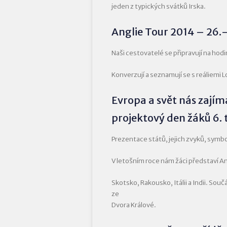
jeden z typických svátků Irska.
Anglie Tour 2014 – 26.–
Naši cestovatelé se připravují na hod
Konverzují a seznamují se s reáliemi L
Evropa a svět nás zajím
projektový den žáků 6. t
Prezentace států, jejich zvyků, symbol
V letošním roce nám žáci představí A
Skotsko, Rakousko, Itálii a Indii. Sou
ze
Dvora Králové.