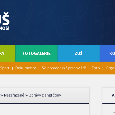
KY
FOTOGALERIE
ZUŠ
K
Sport
Dokumenty
Šk. poradenské pracoviště
Foto
Organ
»
Nezařazené
» Zprávy z angličtiny
A