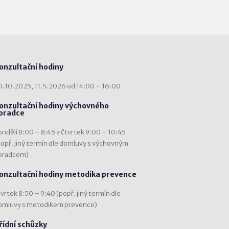
onzultační hodiny
0.10.2025, 11.5.2026 od 14:00 – 16:00
onzultační hodiny výchovného
oradce
ondělí 8:00 – 8:45 a čtvrtek 9:00 – 10:45
popř. jiný termín dle domluvy s výchovným
oradcem)
onzultační hodiny metodika prevence
vrtek 8:50 – 9:40 (popř. jiný termín dle
omluvy s metodikem prevence)
řídní schůzky