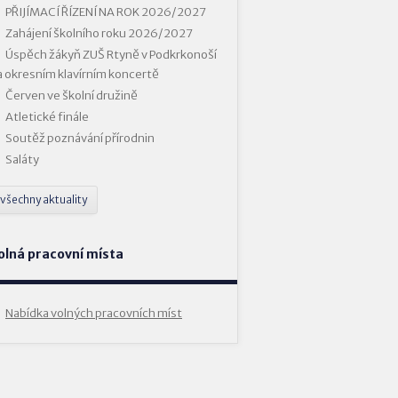
PŘIJÍMACÍ ŘÍZENÍ NA ROK 2026/2027
Zahájení školního roku 2026/2027
Úspěch žákyň ZUŠ Rtyně v Podkrkonoší
a okresním klavírním koncertě
Červen ve školní družině
Atletické finále
Soutěž poznávání přírodnin
Saláty
všechny aktuality
olná pracovní místa
Nabídka volných pracovních míst