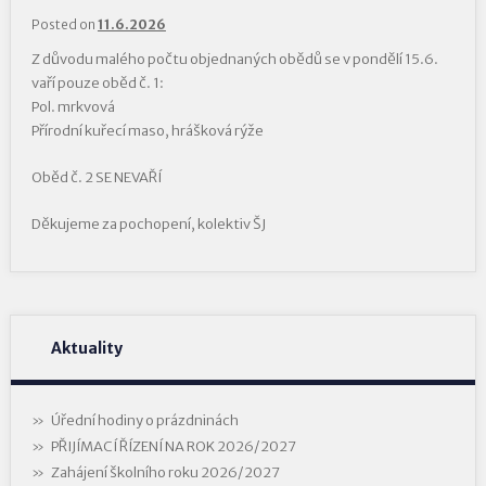
Posted on
11.6.2026
Z důvodu malého počtu objednaných obědů se v pondělí 15.6.
vaří pouze oběd č. 1:
Pol. mrkvová
Přírodní kuřecí maso, hrášková rýže
Oběd č. 2 SE NEVAŘÍ
Děkujeme za pochopení, kolektiv ŠJ
Aktuality
Úřední hodiny o prázdninách
PŘIJÍMACÍ ŘÍZENÍ NA ROK 2026/2027
Zahájení školního roku 2026/2027