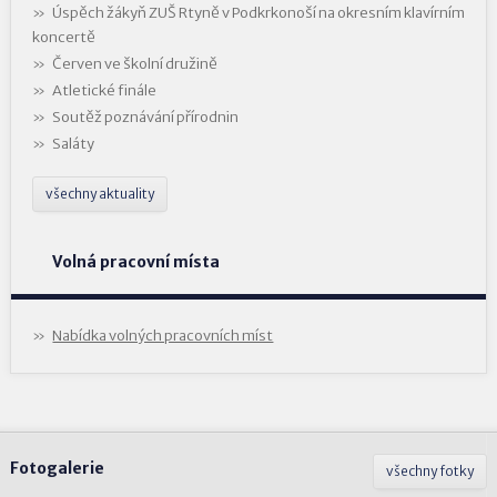
Úspěch žákyň ZUŠ Rtyně v Podkrkonoší na okresním klavírním
koncertě
Červen ve školní družině
Atletické finále
Soutěž poznávání přírodnin
Saláty
všechny aktuality
Volná pracovní místa
Nabídka volných pracovních míst
Fotogalerie
všechny fotky