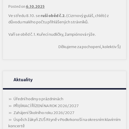
Posted on
6.10.2025
Ve středu 8.10. se
ruší
oběd č.2.
(Cizrnový guláš, chléb) z
důvodu malého počtu přihlášených strávníků.
Vaří se oběd č.1. Kuřecí nudličky, žampiónová rýže.
Děkujeme za pochopení, kolektiv ŠJ
Aktuality
Úřední hodiny o prázdninách
PŘIJÍMACÍ ŘÍZENÍ NA ROK 2026/2027
Zahájení školního roku 2026/2027
Úspěch žákyň ZUŠ Rtyně v Podkrkonoší na okresním klavírním
koncertě