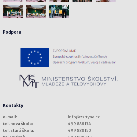
Podpora
Kontakty
e-mail:
info@zsrtyne.cz
tel. nová škola:
499 888 134
tel. stará škola:
499 888 150