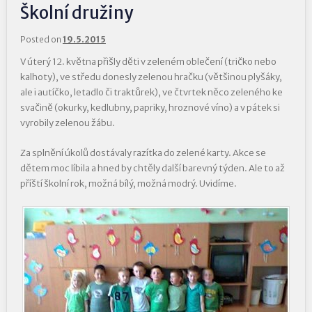
Školní družiny
Posted on
19.5.2015
V úterý 12. května přišly děti v zeleném oblečení (tričko nebo
kalhoty), ve středu donesly zelenou hračku (většinou plyšáky,
ale i autíčko, letadlo či traktůrek), ve čtvrtek něco zeleného ke
svačině (okurky, kedlubny, papriky, hroznové víno) a v pátek si
vyrobily zelenou žábu.
Za splnění úkolů dostávaly razítka do zelené karty. Akce se
dětem moc líbila a hned by chtěly další barevný týden. Ale to až
příští školní rok, možná bílý, možná modrý. Uvidíme.