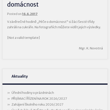
domácnost
Posted on
16.6.2017
V závěrečné hodině „Péče o domácnost“ si žáci šesté třídy
zahráli na cukráře. Na fotografiích můžete vidět jejich výsledky.
[Not a valid template]
Mgr. K. Novotná
Aktuality
Úřední hodiny o prázdninách
PŘIJÍMACÍ ŘÍZENÍ NA ROK 2026/2027
Zahájení školního roku 2026/2027