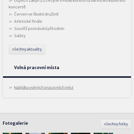
Úspěch žákyň ZUŠ Rtyně v Podkrkonoší na okresním klavírním
koncertě
Červen ve školní družině
Atletické finále
Soutěž poznávání přírodnin
Saláty
všechny aktuality
Volná pracovní místa
Nabídka volných pracovních míst
Fotogalerie
všechny fotky