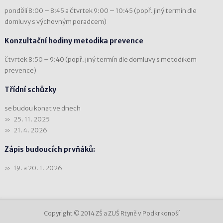
pondělí 8:00 – 8:45 a čtvrtek 9:00 – 10:45 (popř. jiný termín dle
domluvy s výchovným poradcem)
Konzultační hodiny metodika prevence
čtvrtek 8:50 – 9:40 (popř. jiný termín dle domluvy s metodikem
prevence)
Třídní schůzky
se budou konat ve dnech
25. 11. 2025
21. 4. 2026
Zápis budoucích prvňáků:
19. a 20. 1. 2026
Copyright © 2014 ZŠ a ZUŠ Rtyně v Podkrkonoší