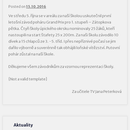
Posted on
15.10.2016
Ve středu 5. října se v areálu za naší školou uskutečnil první
letošní závod poháru Grand Prix pro 1. stupeň – Zátopkova
pětka. Čtyři školy úpického okrsku nominovaly 25 žáků, kteří
nastoupili na start štafety 25 x 200m. Za naši školu závodilo 10
dívek a 15 chlapců ze 3. -5. tříd. I přes nepříznivé počasí se jim
dařilo výborně a suverénně tak obhájili loňské vítězství. Putovní
pohár zůstal na naší škole.
Děkujeme všem závodníkům za vzornou reprezentaci školy.
[Not a valid template]
Za učitele TV Jana Peterková
Aktuality