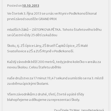
Posted on
10.10.2013
Ve čtvrtek 3. října 2013 se u nás ve Rtyni v Podkrkonoší konal
první závod soutěže GRAND PRIX
mladších žáků – ZÁTOPKOVA PĚTKA. Tohoto štafetového běhu
se účastní vždy 25 dětí za každou
školu, tj. ZŠ Úpice Lány, ZŠ Bratří Čapků Úpice, ZŠ Malé
Svatoňovice a ZŠ a ZUŠ Rtyně v Podkrkonoší.
Každý závodník běží 200 metrů, tedy jedno kolečko v areálu za
novou školou. Celou štafetu uběhlo
naše družstvo za 17 minut 19,47 sekund a umístilo se na 3. místě
za oběma úpickými školami.
Všem závodníkům z druhé, třetí, čtvrté a páté třídy
blahopřejeme a děkujeme za reprezentaci školy.
Za učitele TV Mgr. Jana Peterková