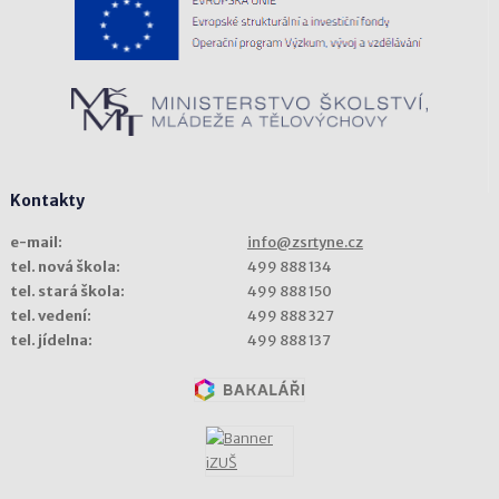
Kontakty
e-mail:
info@zsrtyne.cz
tel. nová škola:
499 888 134
tel. stará škola:
499 888 150
tel. vedení:
499 888 327
tel. jídelna:
499 888 137