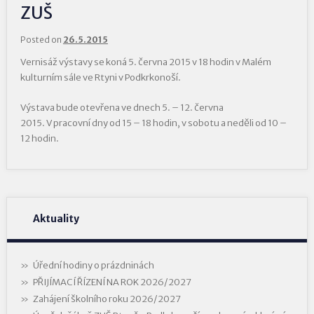
ZUŠ
Posted on
26.5.2015
Vernisáž výstavy se koná 5. června 2015 v 18 hodin v Malém
kulturním sále ve Rtyni v Podkrkonoší.
Výstava bude otevřena ve dnech 5. – 12. června
2015. V pracovní dny od 15 – 18 hodin, v sobotu a neděli od 10 –
12 hodin.
Aktuality
Úřední hodiny o prázdninách
PŘIJÍMACÍ ŘÍZENÍ NA ROK 2026/2027
Zahájení školního roku 2026/2027