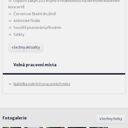
Úspěch žákyň ZUŠ Rtyně v Podkrkonoší na okresním klavírním
koncertě
Červen ve školní družině
Atletické finále
Soutěž poznávání přírodnin
Saláty
všechny aktuality
Volná pracovní místa
Nabídka volných pracovních míst
Fotogalerie
všechny fotky