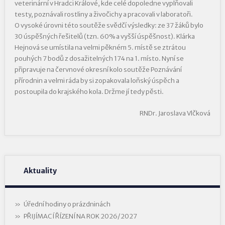
veterinární v Hradci Králové, kde celé dopoledne vyplňovali
testy, poznávali rostliny a živočichy a pracovali v laboratoři.
O vysoké úrovni této soutěže svědčí výsledky: ze 37 žáků bylo
30 úspěšných řešitelů (tzn. 60% a vyšší úspěšnost). Klárka
Hejnová se umístila na velmi pěkném 5. místě se ztrátou
pouhých 7 bodů z dosažitelných 174 na 1. místo. Nyní se
připravuje na červnové okresní kolo soutěže Poznávání
přírodnin a velmi ráda by si zopakovala loňský úspěch a
postoupila do krajského kola. Držme jí tedy pěsti.
RNDr. Jaroslava Vlčková
Aktuality
Úřední hodiny o prázdninách
PŘIJÍMACÍ ŘÍZENÍ NA ROK 2026/2027