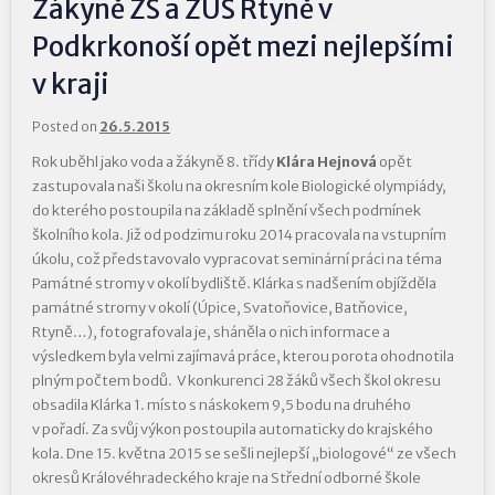
Žákyně ZŠ a ZUŠ Rtyně v
Podkrkonoší opět mezi nejlepšími
v kraji
Posted on
26.5.2015
Rok uběhl jako voda a žákyně 8. třídy
Klára Hejnová
opět
zastupovala naši školu na okresním kole Biologické olympiády,
do kterého postoupila na základě splnění všech podmínek
školního kola. Již od podzimu roku 2014 pracovala na vstupním
úkolu, což představovalo vypracovat seminární práci na téma
Památné stromy v okolí bydliště. Klárka s nadšením objížděla
památné stromy v okolí (Úpice, Svatoňovice, Batňovice,
Rtyně…), fotografovala je, sháněla o nich informace a
výsledkem byla velmi zajímavá práce, kterou porota ohodnotila
plným počtem bodů. V konkurenci 28 žáků všech škol okresu
obsadila Klárka 1. místo s náskokem 9,5 bodu na druhého
v pořadí. Za svůj výkon postoupila automaticky do krajského
kola. Dne 15. května 2015 se sešli nejlepší „biologové“ ze všech
okresů Královéhradeckého kraje na Střední odborné škole