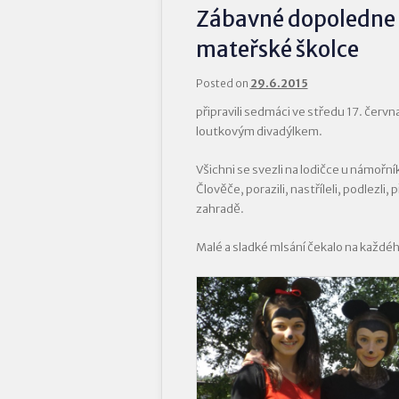
Zábavné dopoledne 
mateřské školce
Posted on
29.6.2015
připravili sedmáci ve středu 17. června
loutkovým divadýlkem.
Všichni se svezli na lodičce u námořník
Člověče, porazili, nastříleli, podlezli, p
zahradě.
Malé a sladké mlsání čekalo na každ