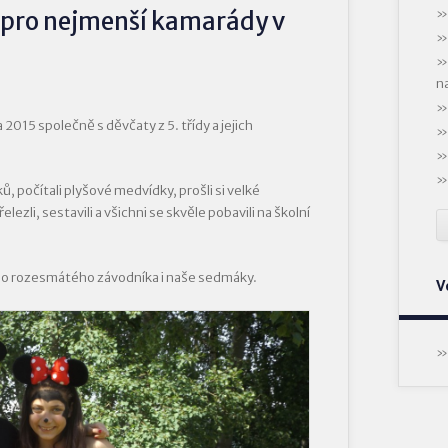
pro nejmenší kamarády v
n
 2015 společně s děvčaty z 5. třídy a jejich
ů, počítali plyšové medvídky, prošli si velké
řelezli, sestavili a všichni se skvěle pobavili na školní
ého rozesmátého závodníka i naše sedmáky.
V