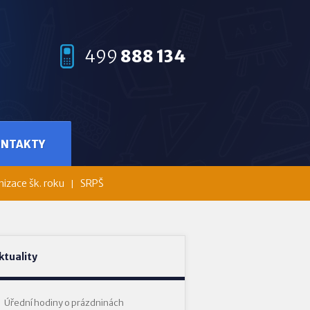
499
888 134
ONTAKTY
izace šk. roku
SRPŠ
ktuality
Úřední hodiny o prázdninách