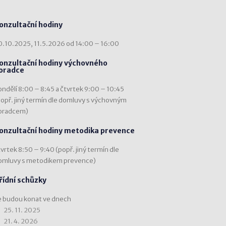
onzultační hodiny
0.10.2025, 11.5.2026 od 14:00 – 16:00
onzultační hodiny výchovného
oradce
ondělí 8:00 – 8:45 a čtvrtek 9:00 – 10:45
popř. jiný termín dle domluvy s výchovným
oradcem)
onzultační hodiny metodika prevence
vrtek 8:50 – 9:40 (popř. jiný termín dle
omluvy s metodikem prevence)
řídní schůzky
e budou konat ve dnech
25. 11. 2025
21. 4. 2026