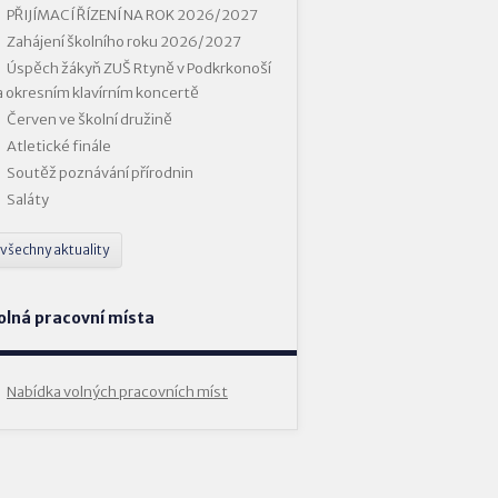
PŘIJÍMACÍ ŘÍZENÍ NA ROK 2026/2027
Zahájení školního roku 2026/2027
Úspěch žákyň ZUŠ Rtyně v Podkrkonoší
a okresním klavírním koncertě
Červen ve školní družině
Atletické finále
Soutěž poznávání přírodnin
Saláty
všechny aktuality
olná pracovní místa
Nabídka volných pracovních míst