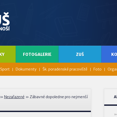
KY
FOTOGALERIE
ZUŠ
K
Sport
Dokumenty
Šk. poradenské pracoviště
Foto
Organ
»
Nezařazené
» Zábavné dopoledne pro nejmenší
A