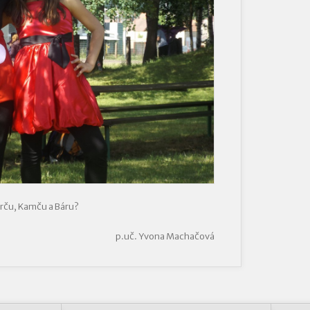
rču, Kamču a Báru?
p.uč. Yvona Machačová