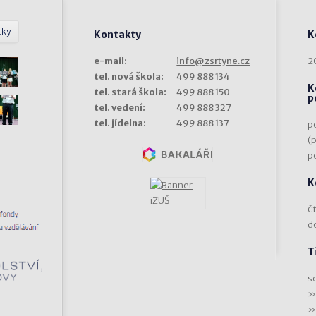
tky
Kontakty
K
e-mail:
info@zsrtyne.cz
2
tel. nová škola:
499 888 134
K
tel. stará škola:
499 888 150
p
tel. vedení:
499 888 327
tel. jídelna:
499 888 137
p
(
p
K
čt
d
T
s