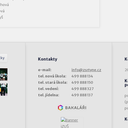
chová
ová
yš
tky
Kontakty
K
e-mail:
info@zsrtyne.cz
2
tel. nová škola:
499 888 134
K
tel. stará škola:
499 888 150
p
tel. vedení:
499 888 327
tel. jídelna:
499 888 137
p
(
p
K