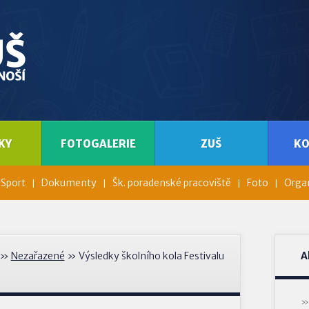
KY
FOTOGALERIE
ZUŠ
K
Sport
Dokumenty
Šk. poradenské pracoviště
Foto
Organ
»
Nezařazené
» Výsledky školního kola Festivalu
A