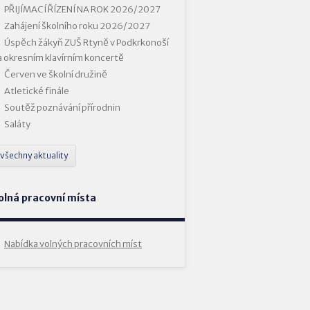
PŘIJÍMACÍ ŘÍZENÍ NA ROK 2026/2027
Zahájení školního roku 2026/2027
Úspěch žákyň ZUŠ Rtyně v Podkrkonoší
a okresním klavírním koncertě
Červen ve školní družině
Atletické finále
Soutěž poznávání přírodnin
Saláty
všechny aktuality
olná pracovní místa
Nabídka volných pracovních míst