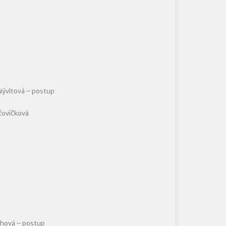
Nývltová – postup
Šťovíčková
ychová – postup