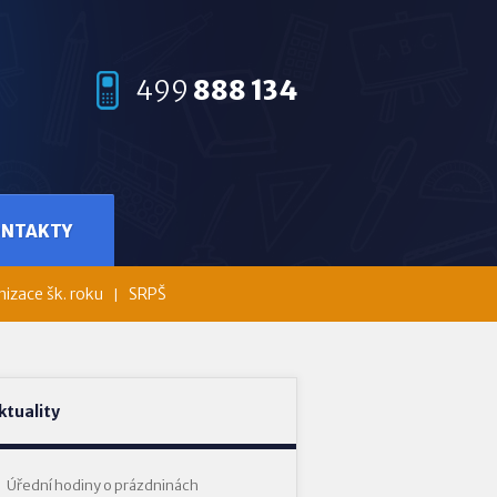
499
888 134
ONTAKTY
izace šk. roku
SRPŠ
ktuality
Úřední hodiny o prázdninách