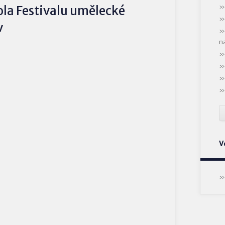
ola Festivalu umělecké
v
n
V