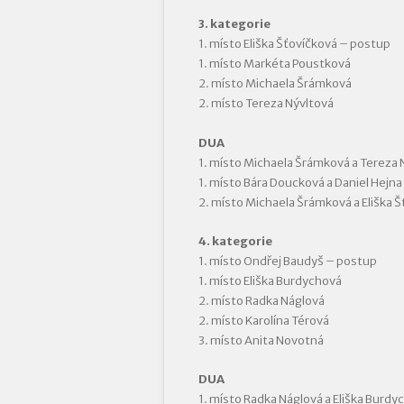
3. kategorie
1. místo Eliška Šťovíčková – postup
1. místo Markéta Poustková
2. místo Michaela Šrámková
2. místo Tereza Nývltová
DUA
1. místo Michaela Šrámková a Tereza 
1. místo Bára Doucková a Daniel Hejna
2. místo Michaela Šrámková a Eliška 
4. kategorie
1. místo Ondřej Baudyš – postup
1. místo Eliška Burdychová
2. místo Radka Náglová
2. místo Karolína Térová
3. místo Anita Novotná
DUA
1. místo Radka Náglová a Eliška Burd