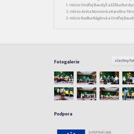
1. místo Ondřej Baudyš a Eliška Burdy
2. místo Anita Novotná a Karolína Tér
3. místo Radka Náglová a Ondřej Baud
všechny fo
Fotogalerie
Podpora