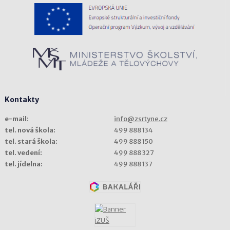
Kontakty
e-mail:
info@zsrtyne.cz
tel. nová škola:
499 888 134
tel. stará škola:
499 888 150
tel. vedení:
499 888 327
tel. jídelna:
499 888 137