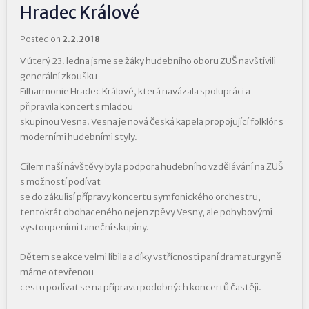
Hradec Králové
Posted on
2.2.2018
V úterý 23. ledna jsme se žáky hudebního oboru ZUŠ navštívili
generální zkoušku
Filharmonie Hradec Králové, která navázala spolupráci a
připravila koncert s mladou
skupinou Vesna. Vesna je nová česká kapela propojující folklór s
moderními hudebními styly.
Cílem naší návštěvy byla podpora hudebního vzdělávání na ZUŠ
s možností podívat
se do zákulisí přípravy koncertu symfonického orchestru,
tentokrát obohaceného nejen zpěvy Vesny, ale pohybovými
vystoupeními taneční skupiny.
Dětem se akce velmi líbila a díky vstřícnosti paní dramaturgyně
máme otevřenou
cestu podívat se na přípravu podobných koncertů častěji.