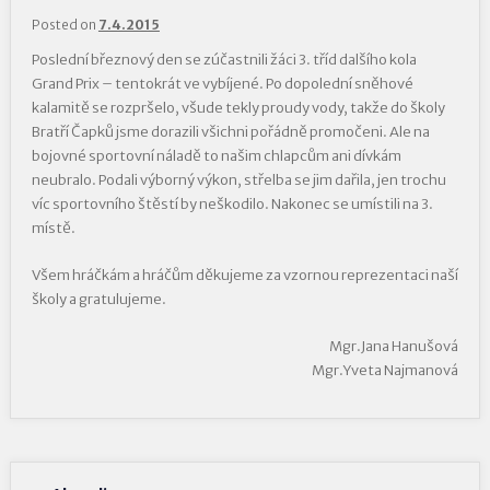
Posted on
7.4.2015
Poslední březnový den se zúčastnili žáci 3. tříd dalšího kola
Grand Prix – tentokrát ve vybíjené. Po dopolední sněhové
kalamitě se rozpršelo, všude tekly proudy vody, takže do školy
Bratří Čapků jsme dorazili všichni pořádně promočeni. Ale na
bojovné sportovní náladě to našim chlapcům ani dívkám
neubralo. Podali výborný výkon, střelba se jim dařila, jen trochu
víc sportovního štěstí by neškodilo. Nakonec se umístili na 3.
místě.
Všem hráčkám a hráčům děkujeme za vzornou reprezentaci naší
školy a gratulujeme.
Mgr.Jana Hanušová
Mgr.Yveta Najmanová