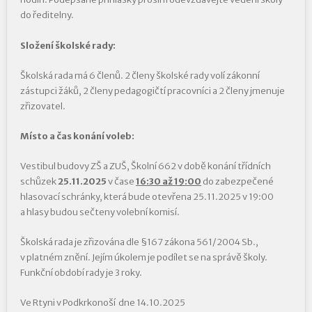
do ředitelny.
Složení školské rady:
Školská rada má 6 členů. 2 členy školské rady volí zákonní
zástupci žáků, 2 členy pedagogičtí pracovníci a 2 členy jmenuje
zřizovatel.
Místo a čas konání voleb:
Vestibul budovy ZŠ a ZUŠ, Školní 662 v době konání třídních
schůzek
25.11.2025
v čase
16:30 až 19:00
do zabezpečené
hlasovací schránky, která bude otevřena 25.11.2025 v 19:00
a hlasy budou sečteny volební komisí.
Školská rada je zřizována dle §167 zákona 561/2004 Sb.,
v platném znění. Jejím úkolem je podílet se na správě školy.
Funkční období rady je 3 roky.
Ve Rtyni v Podkrkonoší dne 14.10.2025