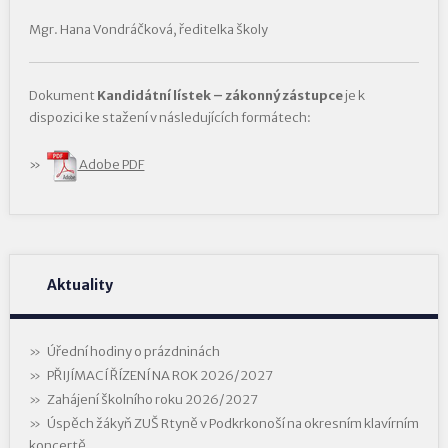
Mgr. Hana Vondráčková, ředitelka školy
Dokument
Kandidátní lístek – zákonný zástupce
je k
dispozici ke stažení v následujících formátech:
Adobe PDF
Aktuality
Úřední hodiny o prázdninách
PŘIJÍMACÍ ŘÍZENÍ NA ROK 2026/2027
Zahájení školního roku 2026/2027
Úspěch žákyň ZUŠ Rtyně v Podkrkonoší na okresním klavírním
koncertě