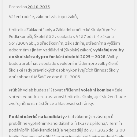
Posted on
20.10.2025
Vážení rodiče, zákonní zástupci žáků,
ředitelka Základní školy a Základní umělecké školy Rtyně v
Podkrkonoší, Školní 662 v souladu s § 167 odst. 4 zákona
561/2004 Sb., o předškolním, základním, středním a vyšším
odborném a jiném vzdělávání (školský zákon)
vyhlašuje volby
do školské rady pro funkční období 2025 – 2028.
Volby
budou probíhat v souladu s volebním řádem pro volby členů
školské rady právnických osob vykonávajících činnost školy
v působnosti MŠMT ze dne 8. 11. 2005.
Průběh voleb bude zajišťovat tříčlenná
volební komise
v čele
s předsedou, kterou ustanoví ředitelka školy, a její složení bude
zveřejněno na nástěnce u hlasovací schránky.
Podání návrhů na kandidáty
z řad zákonných zástupců
proběhne vyplněním kandidátního lístku /viz příloha/. Termín
podání přihlášek kandidátů je nejpozději do 7.11.2025 do 12,00
hodin. Podepsané přihlášky prosím odevzdávejte vedení školy