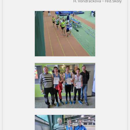
H. Vondráčková – řed.školy