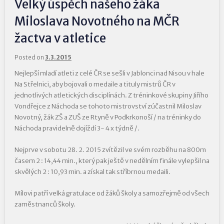
Velký úspěch našeho žáka
Miloslava Novotného na MČR
žactva v atletice
Posted on
3.3.2015
Nejlepší mladí atleti z celé ČR se sešli v Jablonci nad Nisou v hale
Na Střelnici, aby bojovali o medaile a tituly mistrů ČR v
jednotlivých atletických disciplínách. Z tréninkové skupiny Jiřího
Vondřejce z Náchoda se tohoto mistrovství zúčastnil Miloslav
Novotný, žák ZŠ a ZUŠ ze Rtyně v Podkrkonoší / na tréninky do
Náchoda pravidelně dojíždí 3- 4 x týdně /.
Nejprve v sobotu 28. 2. 2015 zvítězil ve svém rozběhu na 800m
časem 2 : 14,44 min., který pak ještě v nedělním finále vylepšil na
skvělých 2 : 10,93 min. a získal tak stříbrnou medaili.
Mílovi patří velká gratulace od žáků školy a samozřejmě od všech
zaměstnanců školy.