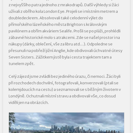
z nejvyššího patra jednoho z mrakodrapů. Další výhledy si žáci
užívali z obřího kola London Eye. Projeli se i místním metrem a
doubledeckrem. Absolvovali také celodenní výlet do
přímořského lázeňského města Brighton s královským
pavilónem a obřím akváriem Sealife. Prošli se po pláži, prohlédli
zábavné historické molo s atrakcemi. Zde se našel prostor i na
nákupy (dárky, oblečení, vše za libru atd…). Odpoledne se
přesunuli na pobřeží jižní Anglie, kde obdivovali úchvatné útesy
Seven Sisters. Zážitkem jistě byla i cesta trajektem tam a
tunelem zpět.
Celý zájezd jsme zvládli bez jediného úrazu, či nemoci. Žáci byli
při rozchodech dochvilní, fotografovali, konverzovali (ptali se
kolemjdoucích na cestu) a seznamovali se s běžným životem v
Londýně. Ochutnali místní stravu a obdivovali vše, co dosud
viděli jen na obrázcích.