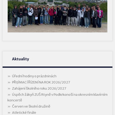
Aktuality
Úřední hodiny o prázdninách
PŘIJÍMACÍ ŘÍZENÍ NA ROK 2026/2027
Zahájení školního roku 2026/2027
Úspěch žákyň ZUŠ Rtyně v Podkrkonoší na okresním klavírním
koncertě
Červen ve školní družině
Atletické finále