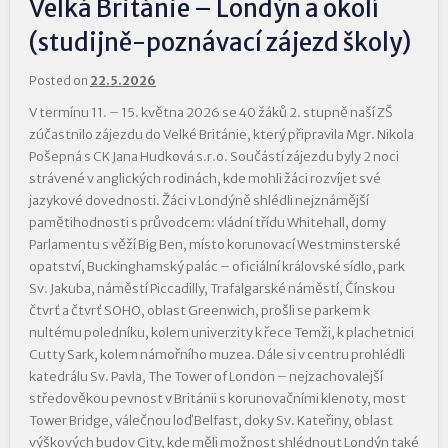
Velká Británie – Londýn a okolí
(studijně-poznávací zájezd školy)
Posted on
22.5.2026
V termínu 11. – 15. května 2026 se 40 žáků 2. stupně naší ZŠ
zúčastnilo zájezdu do Velké Británie, který připravila Mgr. Nikola
Pošepná s CK Jana Hudková s.r.o. Součástí zájezdu byly 2 noci
strávené v anglických rodinách, kde mohli žáci rozvíjet své
jazykové dovednosti. Žáci v Londýně shlédli nejznámější
pamětihodnosti s průvodcem: vládní třídu Whitehall, domy
Parlamentu s věží Big Ben, místo korunovací Westminsterské
opatství, Buckinghamský palác – oficiální královské sídlo, park
Sv. Jakuba, náměstí Piccadilly, Trafalgarské náměstí, Čínskou
čtvrť a čtvrť SOHO, oblast Greenwich, prošli se parkem k
nultému poledníku, kolem univerzity k řece Temži, k plachetnici
Cutty Sark, kolem námořního muzea. Dále si v centru prohlédli
katedrálu Sv. Pavla, The Tower of London – nejzachovalejší
středověkou pevnost v Británii s korunovačními klenoty, most
Tower Bridge, válečnou loď Belfast, doky Sv. Kateřiny, oblast
výškových budov City, kde měli možnost shlédnout Londýn také