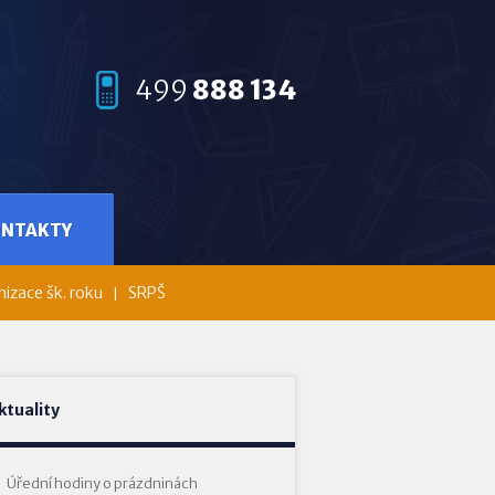
499
888 134
ONTAKTY
izace šk. roku
SRPŠ
ktuality
Úřední hodiny o prázdninách