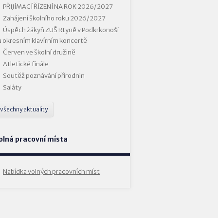
PŘIJÍMACÍ ŘÍZENÍ NA ROK 2026/2027
Zahájení školního roku 2026/2027
Úspěch žákyň ZUŠ Rtyně v Podkrkonoší
a okresním klavírním koncertě
Červen ve školní družině
Atletické finále
Soutěž poznávání přírodnin
Saláty
všechny aktuality
olná pracovní místa
Nabídka volných pracovních míst