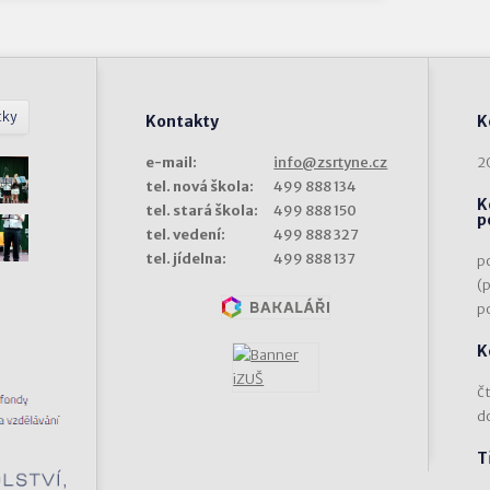
tky
Kontakty
K
e-mail:
info@zsrtyne.cz
2
tel. nová škola:
499 888 134
K
tel. stará škola:
499 888 150
p
tel. vedení:
499 888 327
tel. jídelna:
499 888 137
p
(
p
K
čt
d
T