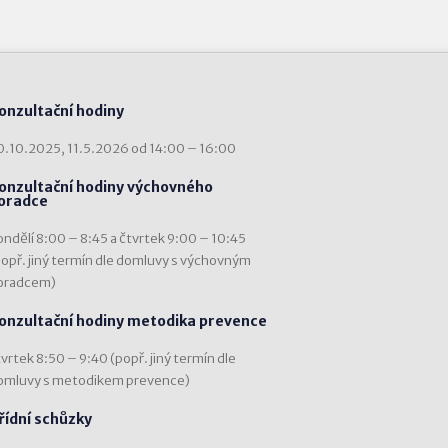
onzultační hodiny
0.10.2025, 11.5.2026 od 14:00 – 16:00
onzultační hodiny výchovného
oradce
ondělí 8:00 – 8:45 a čtvrtek 9:00 – 10:45
popř. jiný termín dle domluvy s výchovným
oradcem)
onzultační hodiny metodika prevence
vrtek 8:50 – 9:40 (popř. jiný termín dle
omluvy s metodikem prevence)
řídní schůzky