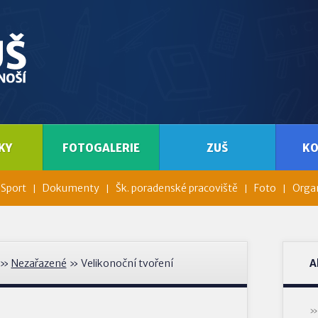
KY
FOTOGALERIE
ZUŠ
K
Sport
Dokumenty
Šk. poradenské pracoviště
Foto
Organ
»
Nezařazené
» Velikonoční tvoření
A