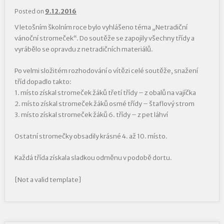
Posted on
9.12.2016
V letošním školním roce bylo vyhlášeno téma „Netradiční
vánoční stromeček“. Do soutěže se zapojily všechny třídy a
vyrábělo se opravdu z netradičních materiálů.
Po velmi složitém rozhodování o vítězi celé soutěže, snažení
tříd dopadlo takto:
1. místo získal stromeček žáků třetí třídy – z obalů na vajíčka
2. místo získal stromeček žáků osmé třídy – štaflový strom
3. místo získal stromeček žáků 6. třídy – z pet láhví
Ostatní stromečky obsadily krásné 4. až 10. místo.
Každá třída získala sladkou odměnu v podobě dortu.
[Not a valid template]