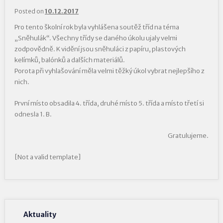
Posted on
10.12.2017
Pro tento školní rok byla vyhlášena soutěž tříd na téma
„Sněhulák“. Všechny třídy se daného úkolu ujaly velmi
zodpovědně. K vidění jsou sněhuláci z papíru, plastových
kelímků, balónků a dalších materiálů.
Porota při vyhlašování měla velmi těžký úkol vybrat nejlepšího z
nich.
První místo obsadila 4. třída, druhé místo 5. třída a místo třetí si
odnesla 1. B.
Gratulujeme.
[Not a valid template]
Aktuality