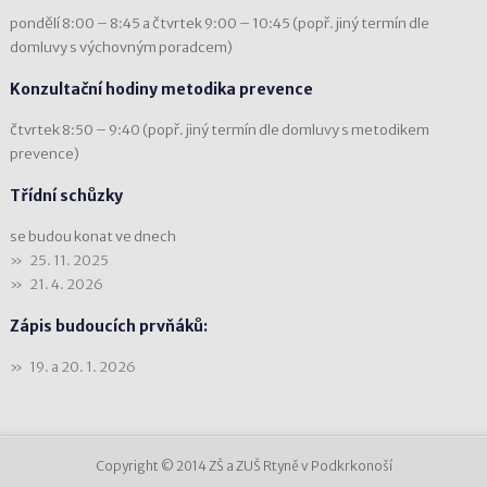
pondělí 8:00 – 8:45 a čtvrtek 9:00 – 10:45 (popř. jiný termín dle
domluvy s výchovným poradcem)
Konzultační hodiny metodika prevence
čtvrtek 8:50 – 9:40 (popř. jiný termín dle domluvy s metodikem
prevence)
Třídní schůzky
se budou konat ve dnech
25. 11. 2025
21. 4. 2026
Zápis budoucích prvňáků:
19. a 20. 1. 2026
Copyright © 2014 ZŠ a ZUŠ Rtyně v Podkrkonoší