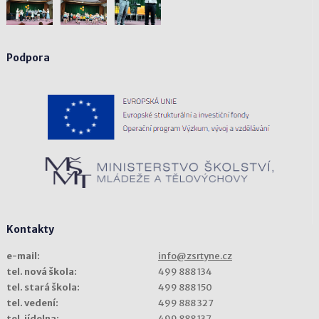
Podpora
Kontakty
e-mail:
info@zsrtyne.cz
tel. nová škola:
499 888 134
tel. stará škola:
499 888 150
tel. vedení:
499 888 327
tel. jídelna:
499 888 137