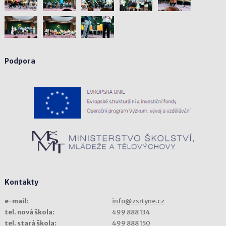
Podpora
Kontakty
e-mail:
info@zsrtyne.cz
tel. nová škola:
499 888 134
tel. stará škola:
499 888 150