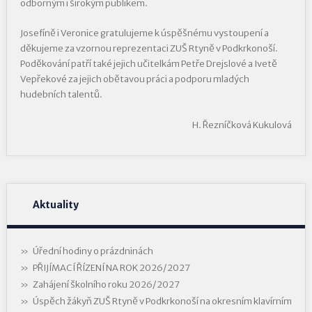
odborným i širokým publikem.
Josefíně i Veronice gratulujeme k úspěšnému vystoupení a
děkujeme za vzornou reprezentaci ZUŠ Rtyně v Podkrkonoší.
Poděkování patří také jejich učitelkám Petře Drejslové a Ivetě
Vepřekové za jejich obětavou práci a podporu mladých
hudebních talentů.
H. Řezníčková Kukulová
Aktuality
Úřední hodiny o prázdninách
PŘIJÍMACÍ ŘÍZENÍ NA ROK 2026/2027
Zahájení školního roku 2026/2027
Úspěch žákyň ZUŠ Rtyně v Podkrkonoší na okresním klavírním