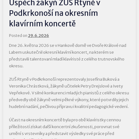
Úspěch žákyň ZUŠ Rtyně v
Podkrkonoší na okresním
klavírním koncertě
Posted on
29.6.2026
Dne 26. května 2026 se v Hankově domě ve Dvoře Králové nad
Labem uskutečnil okresní klavírní koncert, na kterém se
představili talentovaní mladí klavíristé z celého trutnovského
okresu.
ZUŠ Rtyně v Podkrkonoší reprezentovaly Josefína Buková a
Veronika Chrástková, žákyně učitelek Petry Drejslové a Ivety
Vepřekové. V silné konkurenci mladých pianistů z celého okresu
předvedly obě žákyně velmi pěkné výkony, které potvrdily jejich
hudební nadání, pečlivou přípravu i kvalitní pedagogické vedení.
Účast na okresním koncertě byla pro obě klavíristky cennou
příležitostí získat další koncertní zkušenosti, porovnat své
umění s vrstevníky a představit výsledky své práce před