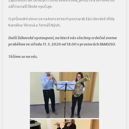
zaposlouchat do libých tónů violoncella, jehož hra se nově od
září na naší škole vyučuje.
O průvodní slovo se na koncertech postarali žáci deváté třídy
Karolína Térová a Tomáš Nývlt.
Další žákovské vystoupení, na které vás všechny srdečně zveme
proběhne ve středu 11. 3. 2020 od 18.00 v prostorách MAKUSU.
Těšíme se na vás.