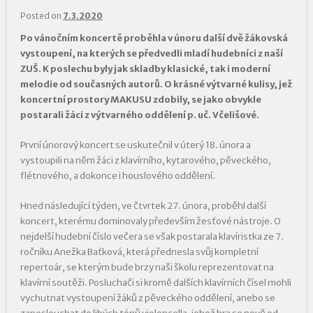
Posted on
7.3.2020
Po vánočním koncertě proběhla v únoru další dvě žákovská
vystoupení, na kterých se předvedli mladí hudebníci z naší
ZUŠ. K poslechu byly jak skladby klasické, tak i moderní
melodie od současných autorů. O krásné výtvarné kulisy, jež
koncertní prostory MAKUSU zdobily, se jako obvykle
postarali žáci z výtvarného oddělení p. uč. Včelišové.
První únorový koncert se uskutečnil v úterý 18. února a
vystoupili na něm žáci z klavírního, kytarového, pěveckého,
flétnového, a dokonce i houslového oddělení.
Hned následující týden, ve čtvrtek 27. února, proběhl další
koncert, kterému dominovaly především žesťové nástroje. O
nejdelší hudební číslo večera se však postarala klavíristka ze 7.
ročníku Anežka Baťková, která přednesla svůj kompletní
repertoár, se kterým bude brzy naši školu reprezentovat na
klavírní soutěži. Posluchači si kromě dalších klavírních čísel mohli
vychutnat vystoupení žáků z pěveckého oddělení, anebo se