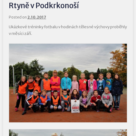
Rtyně v Podkrkonoší
Posted on
2.10.2017
Ukázkové tréninky fotbalu v hodinách tělesné výchovy proběhly
v měsíci září.