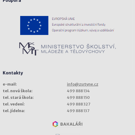
Podpora
Kontakty
e-mail:
info@zsrtyne.cz
tel. nová škola:
499 888 134
tel. stará škola:
499 888 150
tel. vedení:
499 888 327
tel. jídelna:
499 888 137