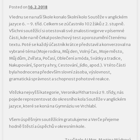
Posted on
16.2.2018
V lednu se na naší škole konalo školní kolo Soutěže v anglickém
jazyce 6. – 9. tříd. Celkem se zúčastnilo 102 žáků z 2. stupně.
Všichni soutěžící si otestovali své znalosti nejprve v písemné
části, kde na ně čekal poslechový test a porozumění čtenému
textu. Poté se každý účastník krátce představil a konverzoval na
vybrané téma (Moje rodina, Můj den, Volný čas, Moje město,
Můj dům, Zvířata, Počasí, Oblečení a móda, Svátky a tradice,
Nakupování, Sporty a hry, Cestování, Jídlo, apod.). V této části
byla hodnocena především slovní zásoba, výslovnost,
gramatická správnost a schopnost pohotové reakce.
Vítězka nejvyšší kategorie, Veronika Pithartová z 9. třídy, nás
pojede reprezentovat do okresního kola Soutěže v anglickém
jazyce, které se koná na Gymnáziu ve Vrchlabí.
Všem úspěšným soutěžícím gratulujeme a Verče přejeme
hodně štěstí a úspěchů v okresním kole.
Za učitele AJ Mgr. Martina Mádrová