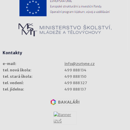
Kontakty
e-mail:
info@zsrtyne.cz
tel. nová škola:
499 888 134
tel. stará škola:
499 888 150
tel. vedení:
499 888 327
tel. jídelna:
499 888 137