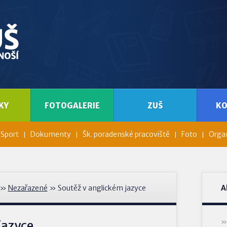
KY
FOTOGALERIE
ZUŠ
K
Sport
Dokumenty
Šk. poradenské pracoviště
Foto
Organ
»
Nezařazené
» Soutěž v anglickém jazyce
A
jazyce