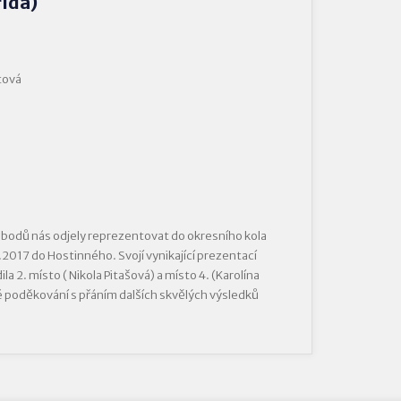
řída)
tová
 bodů nás odjely reprezentovat do okresního kola
2017 do Hostinného. Svojí vynikající prezentací
a 2. místo ( Nikola Pitašová) a místo 4. (Karolína
 poděkování s přáním dalších skvělých výsledků