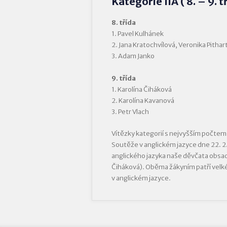
Kategorie IIA ( 8. – 9. t
8. třída
1. Pavel Kulhánek
2. Jana Kratochvílová, Veronika Pithar
3. Adam Janko
9. třída
1. Karolína Čiháková
2. Karolína Kavanová
3. Petr Vlach
Vítězky kategorií s nejvyšším počtem
Soutěže v anglickém jazyce dne 22. 2.
anglického jazyka naše děvčata obsadil
Čiháková). Oběma žákyním patří velké
v anglickém jazyce.