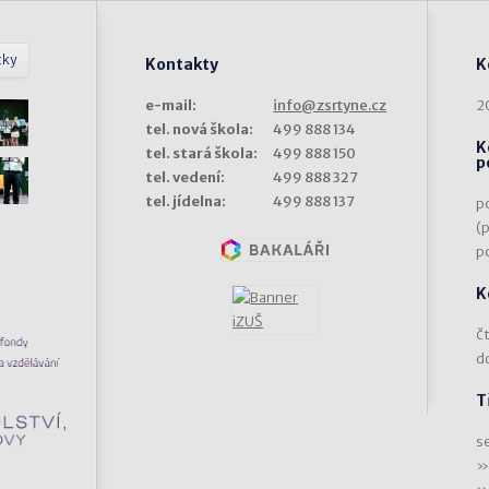
tky
Kontakty
K
e-mail:
info@zsrtyne.cz
2
tel. nová škola:
499 888 134
K
tel. stará škola:
499 888 150
p
tel. vedení:
499 888 327
tel. jídelna:
499 888 137
p
(
p
K
čt
d
T
s