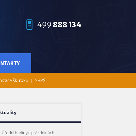
499
888 134
ONTAKTY
izace šk. roku
SRPŠ
ktuality
Úřední hodiny o prázdninách