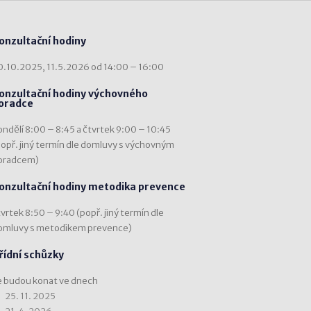
onzultační hodiny
0.10.2025, 11.5.2026 od 14:00 – 16:00
onzultační hodiny výchovného
oradce
ondělí 8:00 – 8:45 a čtvrtek 9:00 – 10:45
popř. jiný termín dle domluvy s výchovným
oradcem)
onzultační hodiny metodika prevence
vrtek 8:50 – 9:40 (popř. jiný termín dle
omluvy s metodikem prevence)
řídní schůzky
e budou konat ve dnech
25. 11. 2025