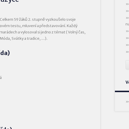
. Celkem 59 žáků 2. stupně vyzkoušelo svoje
n
chovém testu, mluvení a představování. Každý
marádech a vylosoval si jedno z témat ( Volný čas,
 Móda, Svátky a tradice, …).
ída)
á
V