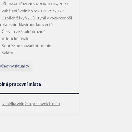
PŘIJÍMACÍ ŘÍZENÍ NA ROK 2026/2027
Zahájení školního roku 2026/2027
Úspěch žákyň ZUŠ Rtyně v Podkrkonoší
a okresním klavírním koncertě
Červen ve školní družině
Atletické finále
Soutěž poznávání přírodnin
Saláty
všechny aktuality
olná pracovní místa
Nabídka volných pracovních míst