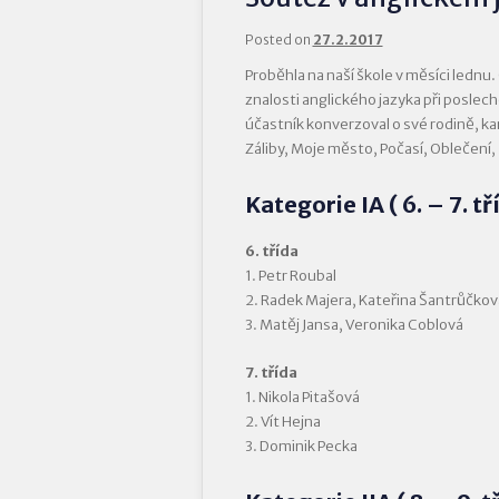
Posted on
27.2.2017
Proběhla na naší škole v měsíci lednu
znalosti anglického jazyka při posle
účastník konverzoval o své rodině, ka
Záliby, Moje město, Počasí, Oblečení,
Kategorie IA ( 6. – 7. tř
6. třída
1. Petr Roubal
2. Radek Majera, Kateřina Šantrůčkov
3. Matěj Jansa, Veronika Coblová
7. třída
1. Nikola Pitašová
2. Vít Hejna
3. Dominik Pecka