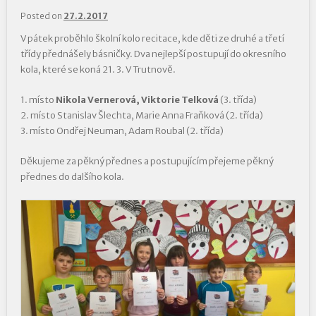
Posted on
27.2.2017
V pátek proběhlo školní kolo recitace, kde děti ze druhé a třetí
třídy přednášely básničky. Dva nejlepší postupují do okresního
kola, které se koná 21. 3. V Trutnově.
1. místo
Nikola Vernerová, Viktorie Telková
(3. třída)
2. místo Stanislav Šlechta, Marie Anna Fraňková (2. třída)
3. místo Ondřej Neuman, Adam Roubal (2. třída)
Děkujeme za pěkný přednes a postupujícím přejeme pěkný
přednes do dalšího kola.