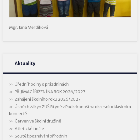
Mgr. Jana Mertlíková
Aktuality
Úřední hodiny o prázdninách
PŘIJÍMACÍ ŘÍZENÍ NA ROK 2026/2027
Zahájení školního roku 2026/2027
Úspěch žákyň ZUŠ Rtyně v Podkrkonoší na okresním klavírním
koncertě
Červen ve školní družině
Atletické finále
Soutěž poznávání přírodnin