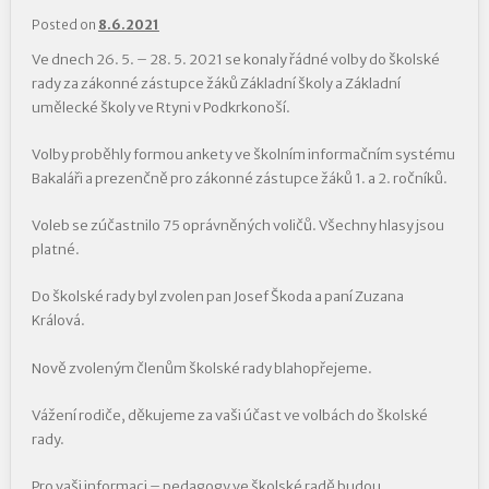
Posted on
8.6.2021
Ve dnech 26. 5. – 28. 5. 2021 se konaly řádné volby do školské
rady za zákonné zástupce žáků Základní školy a Základní
umělecké školy ve Rtyni v Podkrkonoší.
Volby proběhly formou ankety ve školním informačním systému
Bakaláři a prezenčně pro zákonné zástupce žáků 1. a 2. ročníků.
Voleb se zúčastnilo 75 oprávněných voličů. Všechny hlasy jsou
platné.
Do školské rady byl zvolen pan Josef Škoda a paní Zuzana
Králová.
Nově zvoleným členům školské rady blahopřejeme.
Vážení rodiče, děkujeme za vaši účast ve volbách do školské
rady.
Pro vaši informaci – pedagogy ve školské radě budou