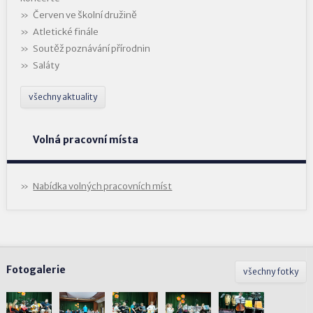
Červen ve školní družině
Atletické finále
Soutěž poznávání přírodnin
Saláty
všechny aktuality
Volná pracovní místa
Nabídka volných pracovních míst
Fotogalerie
všechny fotky