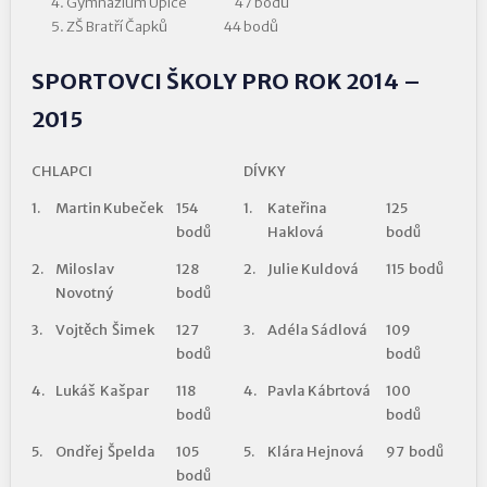
Gymnázium Úpice 47 bodů
ZŠ Bratří Čapků 44 bodů
SPORTOVCI ŠKOLY PRO ROK 2014 –
2015
CHLAPCI
DÍVKY
1.
Martin Kubeček
154
1.
Kateřina
125
bodů
Haklová
bodů
2.
Miloslav
128
2.
Julie Kuldová
115 bodů
Novotný
bodů
3.
Vojtěch Šimek
127
3.
Adéla Sádlová
109
bodů
bodů
4.
Lukáš Kašpar
118
4.
Pavla Kábrtová
100
bodů
bodů
5.
Ondřej Špelda
105
5.
Klára Hejnová
97 bodů
bodů