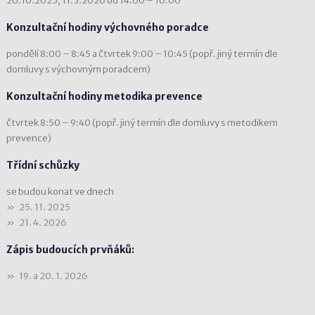
20.10.2025, 11.5.2026 od 14:00 – 16:00
Konzultační hodiny výchovného poradce
pondělí 8:00 – 8:45 a čtvrtek 9:00 – 10:45 (popř. jiný termín dle
domluvy s výchovným poradcem)
Konzultační hodiny metodika prevence
čtvrtek 8:50 – 9:40 (popř. jiný termín dle domluvy s metodikem
prevence)
Třídní schůzky
se budou konat ve dnech
25. 11. 2025
21. 4. 2026
Zápis budoucích prvňáků:
19. a 20. 1. 2026