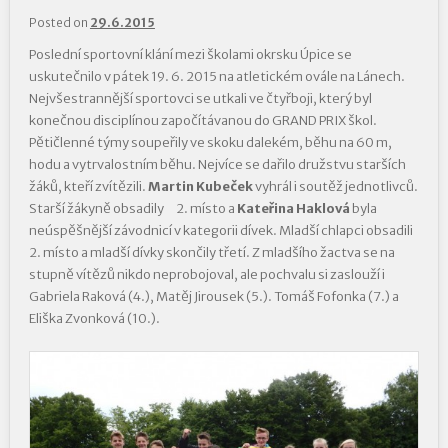
Posted on
29.6.2015
Poslední sportovní klání mezi školami okrsku Úpice se
uskutečnilo v pátek 19. 6. 2015 na atletickém ovále na Lánech.
Nejvšestrannější sportovci se utkali ve čtyřboji, který byl
konečnou disciplínou započítávanou do GRAND PRIX škol.
Pětičlenné týmy soupeřily ve skoku dalekém, běhu na 60 m,
hodu a vytrvalostním běhu. Nejvíce se dařilo družstvu starších
žáků, kteří zvítězili.
Martin Kubeček
vyhrál i soutěž jednotlivců.
Starší žákyně obsadily 2. místo a
Kateřina Haklová
byla
neúspěšnější závodnicí v kategorii dívek. Mladší chlapci obsadili
2. místo a mladší dívky skončily třetí. Z mladšího žactva se na
stupně vítězů nikdo neprobojoval, ale pochvalu si zaslouží i
Gabriela Raková (4.), Matěj Jirousek (5.). Tomáš Fofonka (7.) a
Eliška Zvonková (10.).