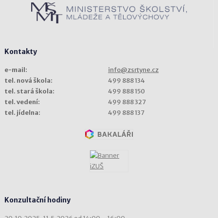
Kontakty
e-mail:
info@zsrtyne.cz
tel. nová škola:
499 888 134
tel. stará škola:
499 888 150
tel. vedení:
499 888 327
tel. jídelna:
499 888 137
Konzultační hodiny