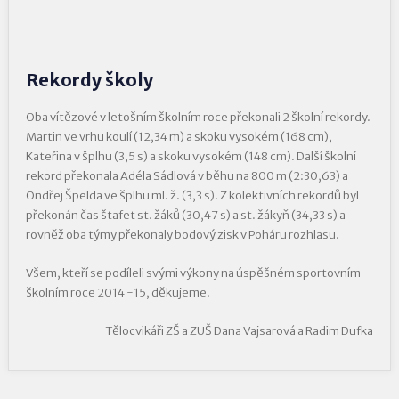
Rekordy školy
Oba vítězové v letošním školním roce překonali 2 školní rekordy.
Martin ve vrhu koulí (12,34 m) a skoku vysokém (168 cm),
Kateřina v šplhu (3,5 s) a skoku vysokém (148 cm). Další školní
rekord překonala Adéla Sádlová v běhu na 800 m (2:30,63) a
Ondřej Špelda ve šplhu ml. ž. (3,3 s). Z kolektivních rekordů byl
překonán čas štafet st. žáků (30,47 s) a st. žákyň (34,33 s) a
rovněž oba týmy překonaly bodový zisk v Poháru rozhlasu.
Všem, kteří se podíleli svými výkony na úspěšném sportovním
školním roce 2014 -15, děkujeme.
Tělocvikáři ZŠ a ZUŠ Dana Vajsarová a Radim Dufka