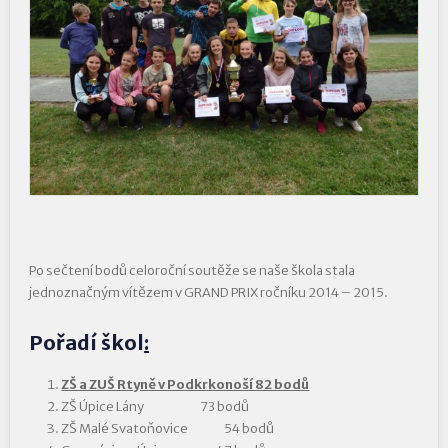
Po sečtení bodů celoroční soutěže se naše škola stala
jednoznačným vítězem v GRAND PRIX ročníku 2014 – 2015.
Pořadí škol
:
ZŠ a ZUŠ Rtyně v Podkrkonoší 82 bodů
ZŠ Úpice Lány 73 bodů
ZŠ Malé Svatoňovice 54 bodů