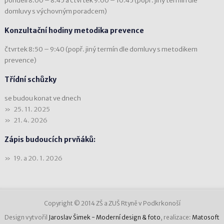
pondělí 8:00 – 8:45 a čtvrtek 9:00 – 10:45 (popř. jiný termín dle
domluvy s výchovným poradcem)
Konzultační hodiny metodika prevence
čtvrtek 8:50 – 9:40 (popř. jiný termín dle domluvy s metodikem
prevence)
Třídní schůzky
se budou konat ve dnech
25. 11. 2025
21. 4. 2026
Zápis budoucích prvňáků:
19. a 20. 1. 2026
Copyright © 2014 ZŠ a ZUŠ Rtyně v Podkrkonoší
Design vytvořil
Jaroslav Šimek - Moderní design & foto
, realizace:
Matosoft