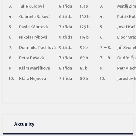
3.
Julie Kuldová
8. třída
151 b
3.
Matěj Zi
4.
Gabriela Raková
6. třída
148 b
4.
Patrik Ku
5.
Pavla Kábrtová
7. třída
129 b
5.
Josef Kaš
6.
Nikola Frýbová
9. třída
114 b
6.
Libor Mrá
7.
Dominika Pachlová
9. třída
95 b
7. – 8.
Jiří Zvone
8.
Petra Ryšavá
7. třída
89 b
7. – 8.
Ondřej Š
9.
Klára Maršíková
8. třída
85 b
9.
Petr Vlac
10.
Klára Hejnová
7. třída
80 b
10.
Jaroslav 
Aktuality