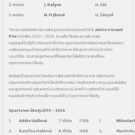
2. místo
J. Kašpar
st. žák
3. místo
N. Frýbová
st. žákyně
Tento výsledek nás také posunul na konečné
1. místo v Grand
Prix
ročníku 2013 – 2014. A naše škola se tak stala
nejúspěšnější v historii těchto sportovních klání mezi školami s
celkovým počtem pěti vítězství ve třinácti ročnících této
soutěže. Gratulujeme a děkujeme žákům za skvělou
reprezentaci školy.
Nejlepší sportovci budou také odměněni za své výkony na
slavnostním ukončení školního roku. Hodnotné ceny a poukázky
na sportovní vybavení si odnesou ti, kteří v celoroční soutěži
nasbírali nejvíce bodů v soutěži o Sportovce školy.
Sportovec školy 2013 – 2014
1.
Adéla Sádlová
7. třída
178 b
1.
Miloslav
2.
Kateřina Haklová
8. třída
158 b
2.
Martin K