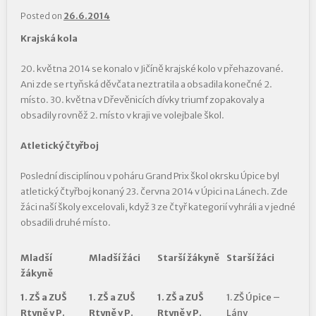
Posted on
26.6.2014
Krajská kola
20. května 2014 se konalo v Jičíně krajské kolo v přehazované.
Ani zde se rtyňská děvčata neztratila a obsadila konečné 2.
místo. 30. května v Dřevěnicích dívky triumf zopakovaly a
obsadily rovněž 2. místo v kraji ve volejbale škol.
Atletický čtyřboj
Poslední disciplínou v poháru Grand Prix škol okrsku Úpice byl
atletický čtyřboj konaný 23. června 2014 v Úpici na Lánech. Zde
žáci naší školy excelovali, když 3 ze čtyř kategorií vyhráli a v jedné
obsadili druhé místo.
Mladší
Mladší žáci
Starší žákyně
Starší žáci
žákyně
1. ZŠ a ZUŠ
1. ZŠ a ZUŠ
1. ZŠ a ZUŠ
1. ZŠ Úpice –
Rtyně v P.
Rtyně v P.
Rtyně v P.
Lány