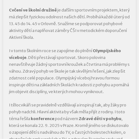
Cvčení ve školní družině
je dalším sportovním projektem, který
má zlepšit fyzickou odolnost našich dětí. Probíhá každé úterý od
13. 45 do 14. 45 v Orlovně. Snažíme se podporovat pohybové
aktivity dětí a naplňovat záměry ČŠI v metodickém doporučení
Aktivní škola.
I v tomto školním roce se zapojíme do plnění
Olympijského
víceboje
. Děti přestávají sportovat. Skoro polovina
nenavštěvuje žádný sportovní kroužek a čtvrtina má problémy s
váhou. Zdravý pohyb ve škole je tak skvělým řešení, jak zlepšit
zdatnost celé populace. Olympijský víceboj hravou formou
inspiruje děti na základních školách k radosti z pohybu a pomáhá
jim objevit disciplíny, ve kterých mohou vyniknout.
I tělocvikáři se pravidelně vzdělávají a inspirují tak, aby žáky pro
pohyb nadchli. Hlavní aktivita by však měla přijít z rodiny. I toto
téma řešila
konference
pod názvem
Zdravé děti v pohybu
,
která se konala 22. 9. 2025 v Praze. Kromě jiného se diskutovalo
o zapojení dětí s nadváhou do TV, o častých bolestech kolen, o