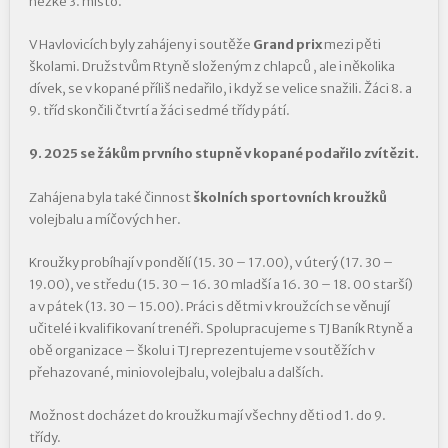
hezké 3. místo.
V Havlovicích byly zahájeny i soutěže
Grand prix
mezi pěti
školami. Družstvům Rtyně složeným z chlapců , ale i několika
dívek, se v kopané příliš nedařilo, i když se velice snažili. Žáci 8. a
9. tříd skončili čtvrtí a žáci sedmé třídy pátí.
9. 2025 se žákům prvního stupně v kopané podařilo zvítězit.
Zahájena byla také činnost
školních sportovních kroužků
volejbalu a míčových her.
Kroužky probíhají v pondělí (15. 30 – 17.00), v úterý (17. 30 –
19.00), ve středu (15. 30 – 16. 30 mladší a 16. 30 – 18. 00 starší)
a v pátek (13. 30 – 15.00). Práci s dětmi v kroužcích se věnují
učitelé i kvalifikovaní trenéři. Spolupracujeme s TJ Baník Rtyně a
obě organizace – školu i TJ reprezentujeme v soutěžích v
přehazované, miniovolejbalu, volejbalu a dalších.
Možnost docházet do kroužku mají všechny děti od 1. do 9.
třídy.