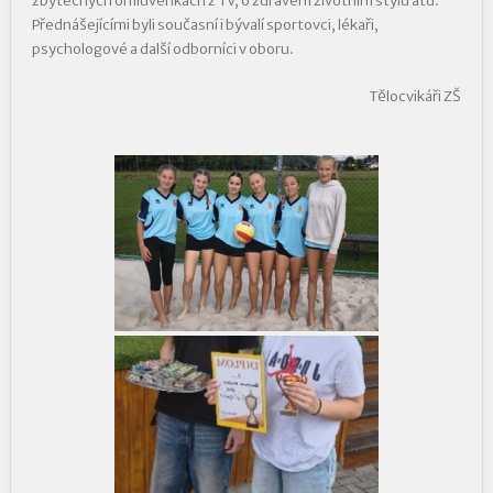
zbytečných omluvenkách z TV, o zdravém životním stylu atd.
Přednášejícími byli současní i bývalí sportovci, lékaři,
psychologové a další odborníci v oboru.
Tělocvikáři ZŠ