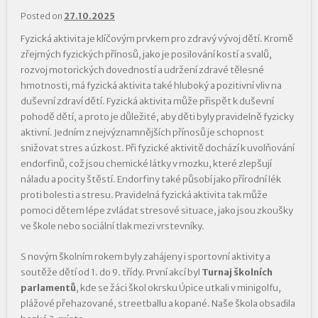
Posted on
27.10.2025
Fyzická aktivita je klíčovým prvkem pro zdravý vývoj dětí. Kromě
zřejmých fyzických přínosů, jako je posilování kostí a svalů,
rozvoj motorických dovedností a udržení zdravé tělesné
hmotnosti, má fyzická aktivita také hluboký a pozitivní vliv na
duševní zdraví dětí. Fyzická aktivita může přispět k duševní
pohodě dětí, a proto je důležité, aby děti byly pravidelně fyzicky
aktivní. Jedním z nejvýznamnějších přínosů je schopnost
snižovat stres a úzkost. Při fyzické aktivitě dochází k uvolňování
endorfinů, což jsou chemické látky v mozku, které zlepšují
náladu a pocity štěstí. Endorfiny také působí jako přírodní lék
proti bolesti a stresu. Pravidelná fyzická aktivita tak může
pomoci dětem lépe zvládat stresové situace, jako jsou zkoušky
ve škole nebo sociální tlak mezi vrstevníky.
S novým školním rokem byly zahájeny i sportovní aktivity a
soutěže dětí od 1. do 9. třídy. První akcí byl
Turnaj školních
parlamentů
, kde se žáci škol okrsku Úpice utkali v minigolfu,
plážové přehazované, streetballu a kopané. Naše škola obsadila