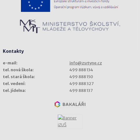
Kontakty
e-mail:
info@zsrtyne.cz
tel. nová škola:
499 888 134
tel. stará škola:
499 888 150
tel. vedení:
499 888 327
tel. jídelna:
499 888 137