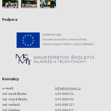
Podpora
Kontakty
e-mail:
info@zsrtyne.cz
tel. nová škola:
499 888 134
tel. stará škola:
499 888 150
tel. vedení:
499 888 327
tel. jídelna:
499 888 137