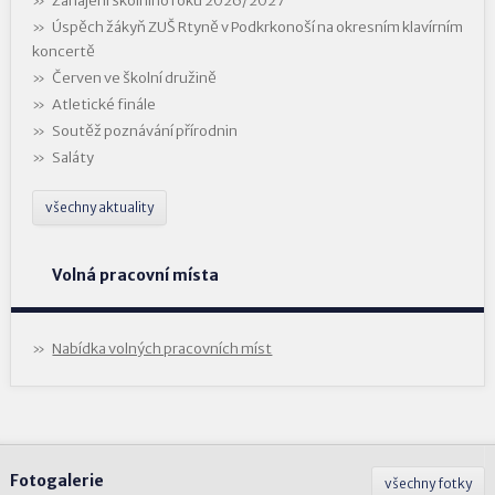
Zahájení školního roku 2026/2027
Úspěch žákyň ZUŠ Rtyně v Podkrkonoší na okresním klavírním
koncertě
Červen ve školní družině
Atletické finále
Soutěž poznávání přírodnin
Saláty
všechny aktuality
Volná pracovní místa
Nabídka volných pracovních míst
Fotogalerie
všechny fotky