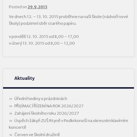
Posted on
29.9.2015
Ve dnech 12. – 13. 10. 2015 proběhne na naší škole (nádvoří nové
školy) podzimní sběr starého papíru.
v pondělí 12. 10. 2015 od 8,00 – 17,00
v úterý 13. 10. 2015 od 8,00 – 12,00
Aktuality
Úřední hodiny o prázdninách
PŘIJÍMACÍ ŘÍZENÍ NA ROK 2026/2027
Zahájení školního roku 2026/2027
Úspěch žákyň ZUŠ Rtyně v Podkrkonoší na okresním klavírním
koncertě
Červen ve školní družině