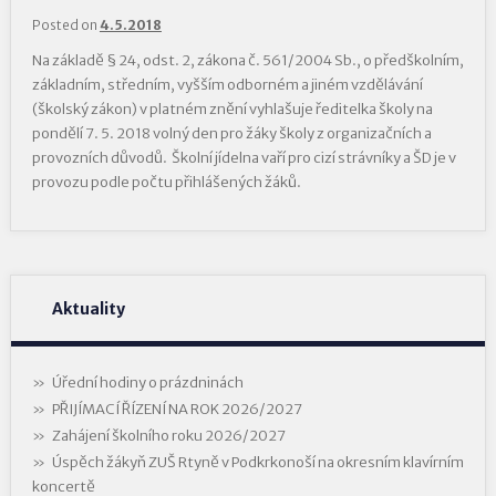
Posted on
4.5.2018
Na základě § 24, odst. 2, zákona č. 561/2004 Sb., o předškolním,
základním, středním, vyšším odborném a jiném vzdělávání
(školský zákon) v platném znění vyhlašuje ředitelka školy na
pondělí 7. 5. 2018 volný den pro žáky školy z organizačních a
provozních důvodů. Školní jídelna vaří pro cizí strávníky a ŠD je v
provozu podle počtu přihlášených žáků.
Aktuality
Úřední hodiny o prázdninách
PŘIJÍMACÍ ŘÍZENÍ NA ROK 2026/2027
Zahájení školního roku 2026/2027
Úspěch žákyň ZUŠ Rtyně v Podkrkonoší na okresním klavírním
koncertě