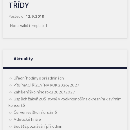
TŘÍDY
Posted on
12.9.2018
[Not a valid template]
Aktuality
Úřední hodiny o prázdninách
PŘIJÍMACÍ ŘÍZENÍ NA ROK 2026/2027
Zahájení školního roku 2026/2027
Úspěch žákyň ZUŠ Rtyně v Podkrkonoší na okresním klavírním
koncertě
Červen ve školní družině
Atletické finále
Soutěž poznávání přírodnin