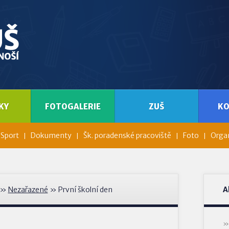
KY
FOTOGALERIE
ZUŠ
K
Sport
Dokumenty
Šk. poradenské pracoviště
Foto
Organ
»
Nezařazené
» První školní den
A