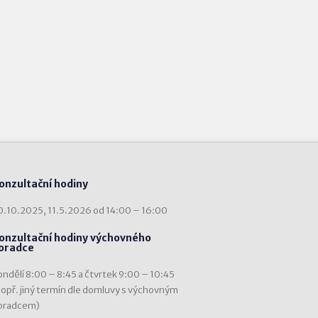
onzultační hodiny
0.10.2025, 11.5.2026 od 14:00 – 16:00
onzultační hodiny výchovného
oradce
ondělí 8:00 – 8:45 a čtvrtek 9:00 – 10:45
popř. jiný termín dle domluvy s výchovným
oradcem)