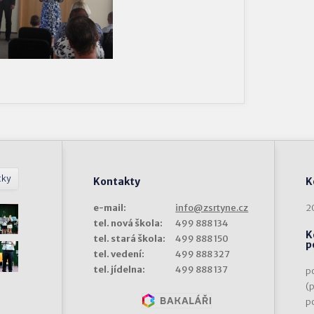
tky
Kontakty
K
e-mail:
info@zsrtyne.cz
2
tel. nová škola:
499 888 134
K
tel. stará škola:
499 888 150
p
tel. vedení:
499 888 327
tel. jídelna:
499 888 137
p
(
p