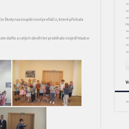
Do školy nastoupili i noví prvňáčci, které přivítala
n
le dařilo a celých devět let probíhalo stejně hladce
V