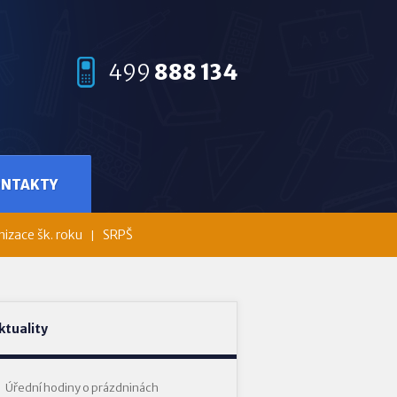
499
888 134
ONTAKTY
izace šk. roku
SRPŠ
ktuality
Úřední hodiny o prázdninách