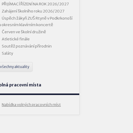
PŘIJÍMACÍ ŘÍZENÍ NA ROK 2026/2027
Zahájení školního roku 2026/2027
Úspěch žákyň ZUŠ Rtyně v Podkrkonoší
a okresním klavírním koncertě
Červen ve školní družině
Atletické finále
Soutěž poznávání přírodnin
Saláty
všechny aktuality
olná pracovní místa
Nabídka volných pracovních míst