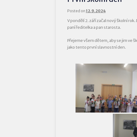
Posted on
12.9.2024
V pondělí 2. září začal nový školní rok. 
paní ředitelka a pan starosta.
Přejeme všem dětem, aby se jim ve ško
jako tento první slavnostní den.