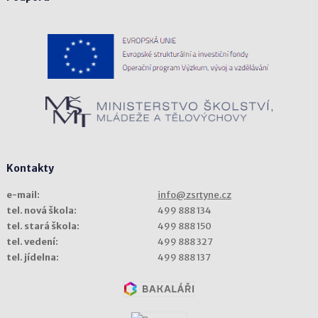
Kontakty
e-mail:
info@zsrtyne.cz
tel. nová škola:
499 888 134
tel. stará škola:
499 888 150
tel. vedení:
499 888 327
tel. jídelna:
499 888 137