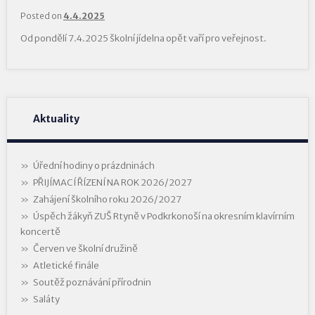
Posted on
4.4.2025
Od pondělí 7.4.2025 školní jídelna opět vaří pro veřejnost.
Aktuality
Úřední hodiny o prázdninách
PŘIJÍMACÍ ŘÍZENÍ NA ROK 2026/2027
Zahájení školního roku 2026/2027
Úspěch žákyň ZUŠ Rtyně v Podkrkonoší na okresním klavírním
koncertě
Červen ve školní družině
Atletické finále
Soutěž poznávání přírodnin
Saláty