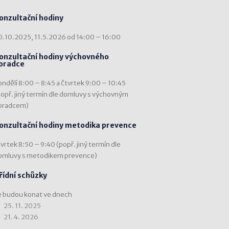
onzultační hodiny
0.10.2025, 11.5.2026 od 14:00 – 16:00
onzultační hodiny výchovného
oradce
ondělí 8:00 – 8:45 a čtvrtek 9:00 – 10:45
popř. jiný termín dle domluvy s výchovným
oradcem)
onzultační hodiny metodika prevence
vrtek 8:50 – 9:40 (popř. jiný termín dle
omluvy s metodikem prevence)
řídní schůzky
e budou konat ve dnech
25. 11. 2025
21. 4. 2026