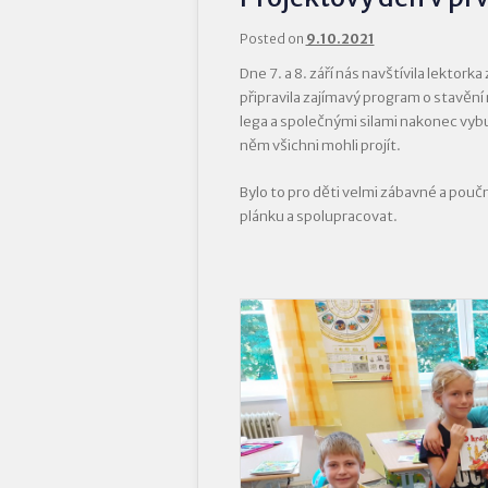
Posted on
9.10.2021
Dne 7. a 8. září nás navštívila lektorka
připravila zajímavý program o stavění 
lega a společnými silami nakonec vybu
něm všichni mohli projít.
Bylo to pro děti velmi zábavné a pouč
plánku a spolupracovat.