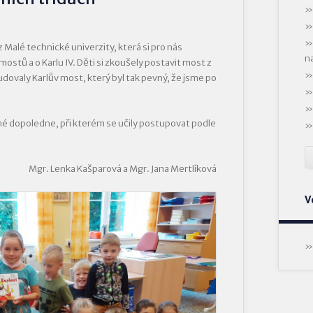
 z Malé technické univerzity, která si pro nás
n
mostů a o Karlu IV. Děti si zkoušely postavit most z
dovaly Karlův most, který byl tak pevný, že jsme po
né dopoledne, při kterém se učily postupovat podle
Mgr. Lenka Kašparová a Mgr. Jana Mertlíková
V