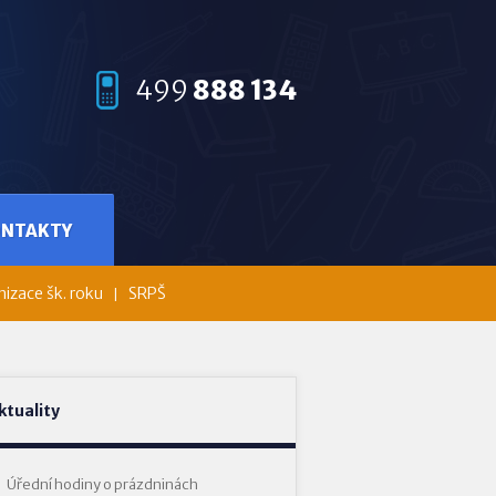
499
888 134
ONTAKTY
izace šk. roku
SRPŠ
ktuality
Úřední hodiny o prázdninách