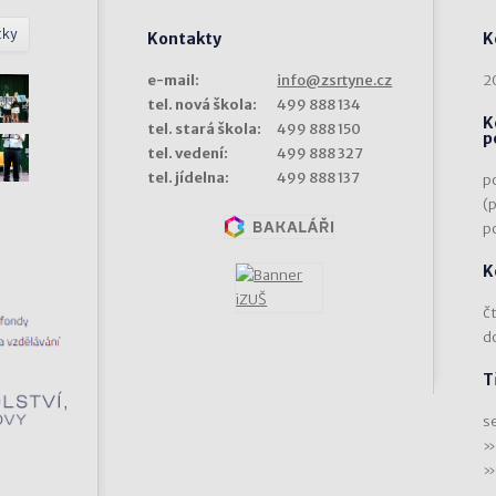
tky
Kontakty
K
e-mail:
info@zsrtyne.cz
2
tel. nová škola:
499 888 134
K
tel. stará škola:
499 888 150
p
tel. vedení:
499 888 327
tel. jídelna:
499 888 137
p
(
p
K
čt
d
T
s