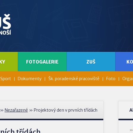
KY
FOTOGALERIE
ZUŠ
K
Sport
Dokumenty
Šk. poradenské pracoviště
Foto
Organ
»
Nezařazené
» Projektový den v prvních třídách
A
ních třídách