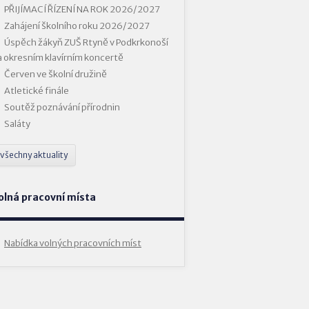
PŘIJÍMACÍ ŘÍZENÍ NA ROK 2026/2027
Zahájení školního roku 2026/2027
Úspěch žákyň ZUŠ Rtyně v Podkrkonoší
a okresním klavírním koncertě
Červen ve školní družině
Atletické finále
Soutěž poznávání přírodnin
Saláty
všechny aktuality
olná pracovní místa
Nabídka volných pracovních míst