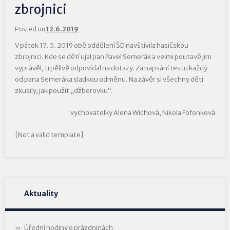
zbrojnici
Posted on
12.6.2019
V pátek 17. 5. 2019 obě oddělení ŠD navštívila hasičskou
zbrojnici. Kde se dětí ujal pan Pavel Semerák a velmi poutavě jim
vyprávěl, trpělivě odpovídal na dotazy. Za napsání testu každý
od pana Semeráka sladkou odměnu. Na závěr si všechny děti
zkusily, jak použít „džberovku“.
vychovatelky Alena Wichová, Nikola Fofonková
[Not a valid template]
Aktuality
Úřední hodiny o prázdninách