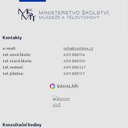
Kontakty
e-mail:
info@zsrtyne.cz
tel. nová škola:
499 888 134
tel. stará škola:
499 888 150
tel. vedení:
499 888 327
tel. jídelna:
499 888 137
Konzultační hodiny