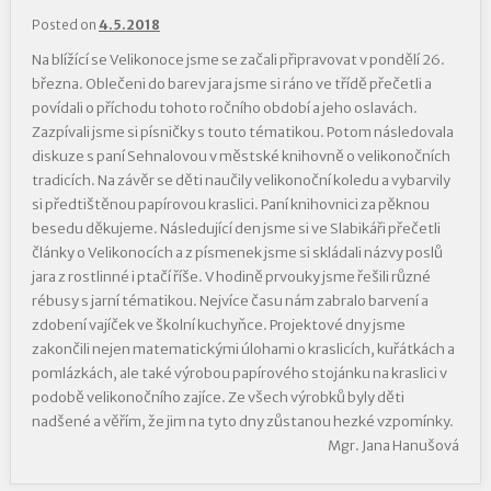
Posted on
4.5.2018
Na blížící se Velikonoce jsme se začali připravovat v pondělí 26.
března. Oblečeni do barev jara jsme si ráno ve třídě přečetli a
povídali o příchodu tohoto ročního období a jeho oslavách.
Zazpívali jsme si písničky s touto tématikou. Potom následovala
diskuze s paní Sehnalovou v městské knihovně o velikonočních
tradicích. Na závěr se děti naučily velikonoční koledu a vybarvily
si předtištěnou papírovou kraslici. Paní knihovnici za pěknou
besedu děkujeme. Následující den jsme si ve Slabikáři přečetli
články o Velikonocích a z písmenek jsme si skládali názvy poslů
jara z rostlinné i ptačí říše. V hodině prvouky jsme řešili různé
rébusy s jarní tématikou. Nejvíce času nám zabralo barvení a
zdobení vajíček ve školní kuchyňce. Projektové dny jsme
zakončili nejen matematickými úlohami o kraslicích, kuřátkách a
pomlázkách, ale také výrobou papírového stojánku na kraslici v
podobě velikonočního zajíce. Ze všech výrobků byly děti
nadšené a věřím, že jim na tyto dny zůstanou hezké vzpomínky.
Mgr. Jana Hanušová