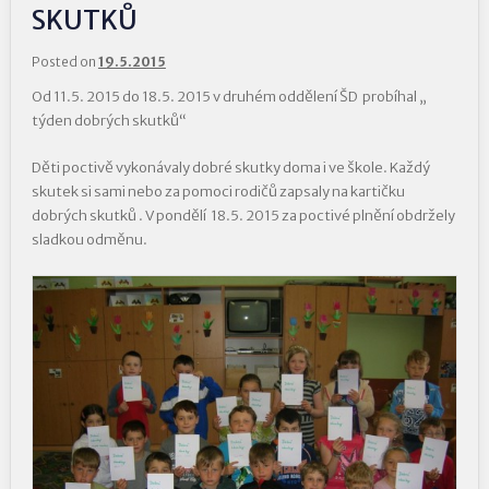
SKUTKŮ
Posted on
19.5.2015
Od 11.5. 2015 do 18.5. 2015 v druhém oddělení ŠD probíhal „
týden dobrých skutků“
Děti poctivě vykonávaly dobré skutky doma i ve škole. Každý
skutek si sami nebo za pomoci rodičů zapsaly na kartičku
dobrých skutků . V pondělí 18.5. 2015 za poctivé plnění obdržely
sladkou odměnu.