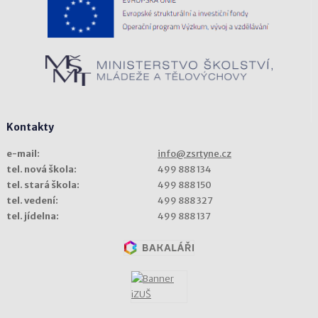
Kontakty
e-mail:
info@zsrtyne.cz
tel. nová škola:
499 888 134
tel. stará škola:
499 888 150
tel. vedení:
499 888 327
tel. jídelna:
499 888 137