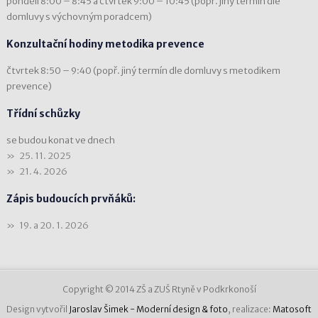
pondělí 8:00 – 8:45 a čtvrtek 9:00 – 10:45 (popř. jiný termín dle
domluvy s výchovným poradcem)
Konzultační hodiny metodika prevence
čtvrtek 8:50 – 9:40 (popř. jiný termín dle domluvy s metodikem
prevence)
Třídní schůzky
se budou konat ve dnech
25. 11. 2025
21. 4. 2026
Zápis budoucích prvňáků:
19. a 20. 1. 2026
Copyright © 2014 ZŠ a ZUŠ Rtyně v Podkrkonoší
Design vytvořil
Jaroslav Šimek - Moderní design & foto
, realizace:
Matosoft