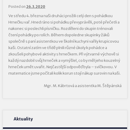
Posted on
26.3.2020
Ve středu 4. března naši druháci prožili celý den s pohádkou
Hrnečku vař. Hned ráno si pohádku převyprávěli, poté přečetli a
nakonec si poslechli písničku. Rozděleni do skupin trénovali
čtení pohádky po rolích. Během dopoledne skupinky žáků
společně s paní asistentkou ve školní kuchyni vařily krupicovou
kaši. Ostatní zatím ve třídě plnili různé úkoly k pohádce a
zkoušeli pohybové aktivity s hrnečkem. Při výtvarné výchově si
každý nazdobil svůj hrneček a vymýšlel, co by měl jeho kouzelný
hrneček umět uvařit. Nejčastější odpověď byla – svíčkovou. V
matematice jsme počítali kolik korun stojí nákup surovin na kaši.
Mgr. M. Kábrtová a asistentka M. Štěpánská
Aktuality