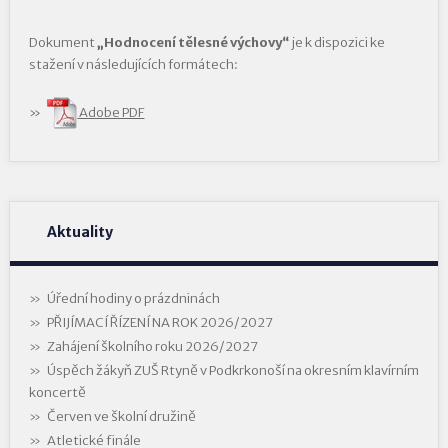
Dokument
„Hodnocení tělesné výchovy“
je k dispozici ke
stažení v následujících formátech:
Adobe PDF
Aktuality
Úřední hodiny o prázdninách
PŘIJÍMACÍ ŘÍZENÍ NA ROK 2026/2027
Zahájení školního roku 2026/2027
Úspěch žákyň ZUŠ Rtyně v Podkrkonoší na okresním klavírním
koncertě
Červen ve školní družině
Atletické finále