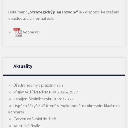
Dokument
„Strategický plán rozvoje“
je k dispozici ke stažení
v následujících formátech:
Adobe PDF
Aktuality
Úřední hodiny o prázdninách
PŘIJÍMACÍ ŘÍZENÍ NA ROK 2026/2027
Zahájení školního roku 2026/2027
Úspěch žákyň ZUŠ Rtyně v Podkrkonoší na okresním klavírním
koncertě
Červen ve školní družině
Atletické finále