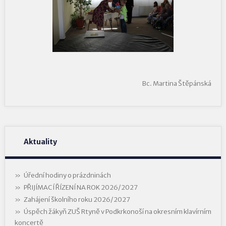
Bc. Martina Štěpánská
Aktuality
Úřední hodiny o prázdninách
PŘIJÍMACÍ ŘÍZENÍ NA ROK 2026/2027
Zahájení školního roku 2026/2027
Úspěch žákyň ZUŠ Rtyně v Podkrkonoší na okresním klavírním
koncertě