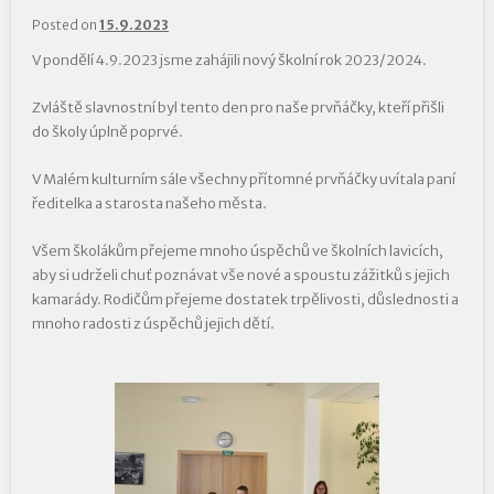
Posted on
15.9.2023
V pondělí 4.9.2023 jsme zahájili nový školní rok 2023/2024.
Zvláště slavnostní byl tento den pro naše prvňáčky, kteří přišli
do školy úplně poprvé.
V Malém kulturním sále všechny přítomné prvňáčky uvítala paní
ředitelka a starosta našeho města.
Všem školákům přejeme mnoho úspěchů ve školních lavicích,
aby si udrželi chuť poznávat vše nové a spoustu zážitků s jejich
kamarády. Rodičům přejeme dostatek trpělivosti, důslednosti a
mnoho radosti z úspěchů jejich dětí.