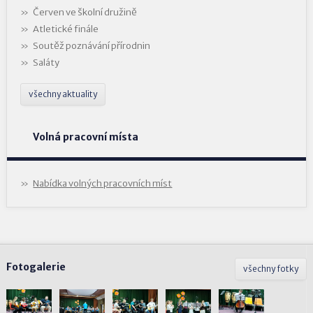
Červen ve školní družině
Atletické finále
Soutěž poznávání přírodnin
Saláty
všechny aktuality
Volná pracovní místa
Nabídka volných pracovních míst
Fotogalerie
všechny fotky